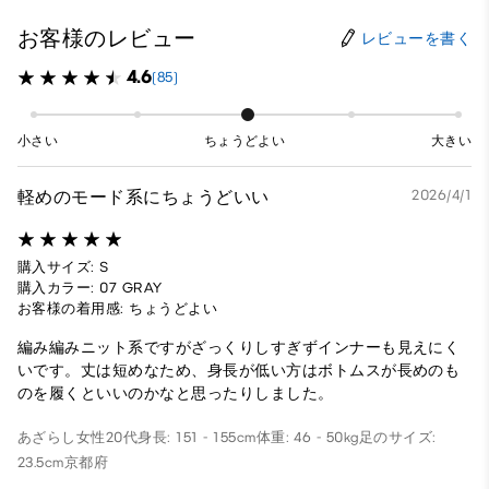
お客様のレビュー
レビューを書く
4.6
(85)
小さい
ちょうどよい
大きい
軽めのモード系にちょうどいい
2026/4/1
購入サイズ: S
購入カラー: 07 GRAY
お客様の着用感: ちょうどよい
編み編みニット系ですがざっくりしすぎずインナーも見えにく
いです。丈は短めなため、身長が低い方はボトムスが長めのも
のを履くといいのかなと思ったりしました。
あざらし
女性
20代
身長: 151 - 155cm
体重: 46 - 50kg
足のサイズ:
23.5cm
京都府