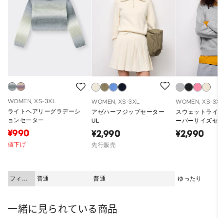
WOMEN, XS-3XL
WOMEN, XS-3XL
WOMEN, XS-3
ライトヘアリーグラデーシ
アゼハーフジップセーター
スウェットラ
ョンセーター
UL
ーバーサイズセ
¥990
¥2,990
¥2,990
値下げ
先行販売
フィッ
普通
普通
ゆったり
ト
一緒に見られている商品