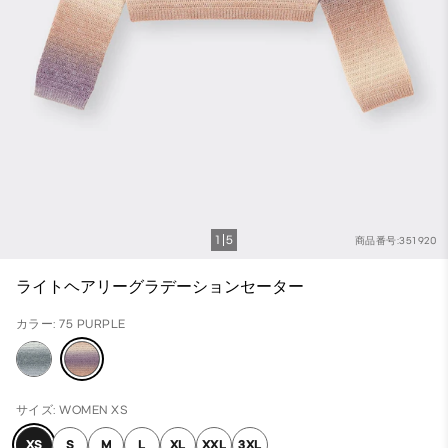
1
5
商品番号:351920
ライトヘアリーグラデーションセーター
カラー: 75 PURPLE
サイズ: WOMEN XS
XS
S
M
L
XL
XXL
3XL