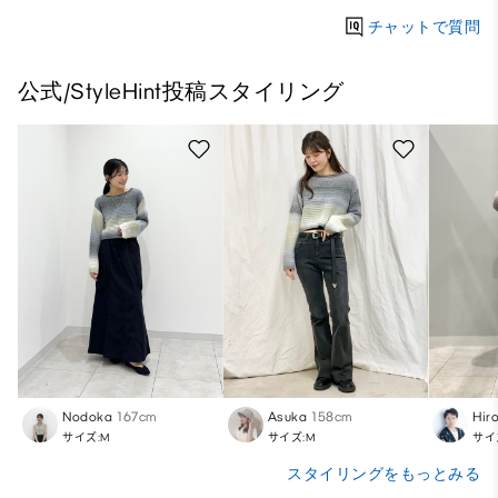
チャットで質問
公式/StyleHint投稿スタイリング
Nodoka
167cm
Asuka
158cm
Hir
サイズ:M
サイズ:M
サイ
スタイリングをもっとみる