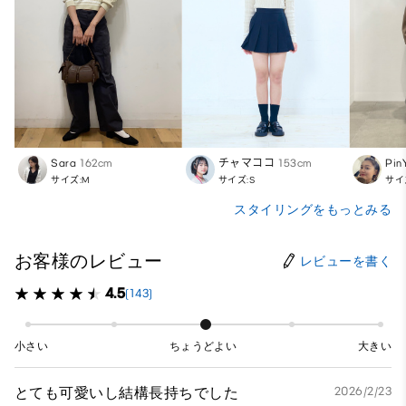
Sara
162cm
チャマココ
153cm
Pin
サイズ:M
サイズ:S
サイ
スタイリングをもっとみる
お客様のレビュー
レビューを書く
4.5
(143)
小さい
ちょうどよい
大きい
とても可愛いし結構長持ちでした
2026/2/23