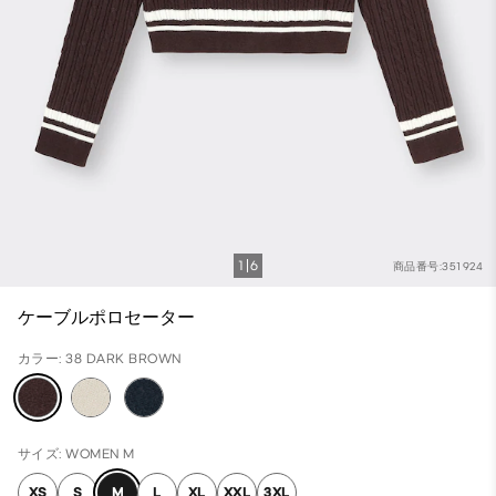
1
6
商品番号:351924
ケーブルポロセーター
カラー: 38 DARK BROWN
サイズ: WOMEN M
XS
S
M
L
XL
XXL
3XL