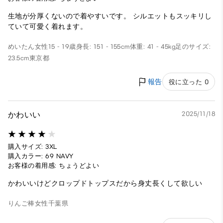
生地が分厚くないので着やすいです。 シルエットもスッキリし
ていて可愛く着れます。
めいたん
女性
15 - 19歳
身長: 151 - 155cm
体重: 41 - 45kg
足のサイズ:
23.5cm
東京都
報告
役に立った 0
かわいい
2025/11/18
購入サイズ: 3XL
購入カラー: 69 NAVY
お客様の着用感: ちょうどよい
かわいいけどクロップドトップスだから身丈長くして欲しい
りんご棒
女性
千葉県