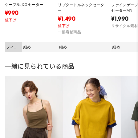
ケーブルポロセーター
リブタートルネックセータ
ファインゲー
ー
セーターMN
¥990
¥1,490
¥1,990
値下げ
値下げ
リサイクル素
一部店舗商品
フィッ
細め
細め
細め
ト
一緒に見られている商品