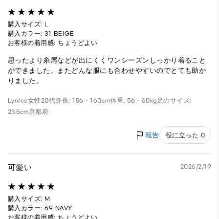
購入サイズ: L
購入カラー: 31 BEIGE
お客様の着用感: ちょうどよい
思ったより糸屑などが出にくくワンシーズンしっかり着ること
ができました。またどんな服にも合わせやすいのでとても助か
りました。
Lyntec
女性
20代
身長: 156 - 160cm
体重: 56 - 60kg
足のサイズ:
23.5cm
京都府
報告
役に立った 0
可愛い
2026/2/19
購入サイズ: M
購入カラー: 69 NAVY
お客様の着用感: ちょうどよい