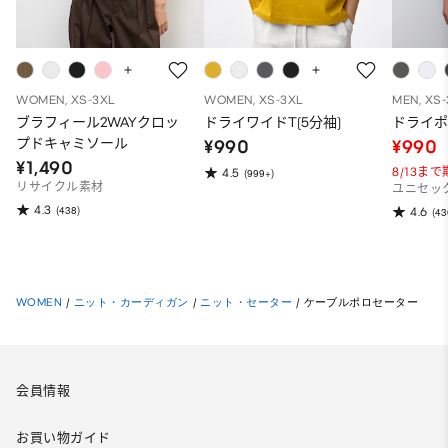
WOMEN, XS-3XL
WOMEN, XS-3XL
MEN, XS
ブラフィール2WAYクロッ
ドライワイドT(5分袖)
ドライポ
プドキャミソール
¥990
¥990
¥1,490
8/13ま
4.5
(999+)
リサイクル素材
ユニセッ
4.3
(438)
4.6
(43
WOMEN
/
ニット・カーディガン
/
ニット・セーター
/
ケーブルポロセーター
会員情報
お買い物ガイド