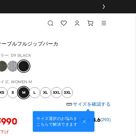
ケーブルフルジップパーカ
ラー: 09 BLACK
イズ: WOMEN M
XS
S
M
L
XL
XXL
3XL
サイズを確認する
¥990
サイズ選択のお悩みを
4.6
(293)
こちらで解決できます
値下げ