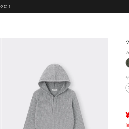
クに！
カ
サ