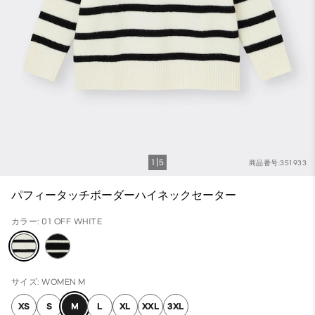
1
5
商品番号:351933
パフィータッチボーダーハイネックセーター
カラー: 01 OFF WHITE
サイズ: WOMEN M
XS
S
M
L
XL
XXL
3XL