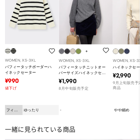
WOMEN, XS-3XL
WOMEN, XS-3XL
WOMEN, XS-3
パフィータッチボーダーハ
パフィータッチニットオー
ハイネックセー
イネックセーター
バーサイズハイネックセー
¥2,990
ターCL
¥990
¥1,990
9月上旬販売予定
商品
値下げ
8月中旬販売予定
フィッ
ゆったり
-
やや細め
ト
一緒に見られている商品