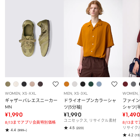
WOMEN, XS-XXL
MEN, XS-3XL
WOMEN, 
ギャザーバレエスニーカー
ドライオープンカラーシャ
ファイ
MN
ツ(5分袖)
シャツ(半
¥1,990
¥1,990
¥1,49
ユニセックス, リサイクル素材
8/13までアプリ会員特別価格
8/13ま
4.5
(223)
リサイク
4.4
(999+)
4.2
(15