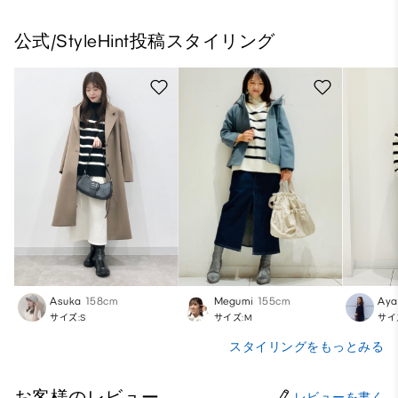
公式/StyleHint投稿スタイリング
Asuka
158cm
Megumi
155cm
Aya
サイズ:S
サイズ:M
サイ
スタイリングをもっとみる
お客様のレビュー
レビューを書く