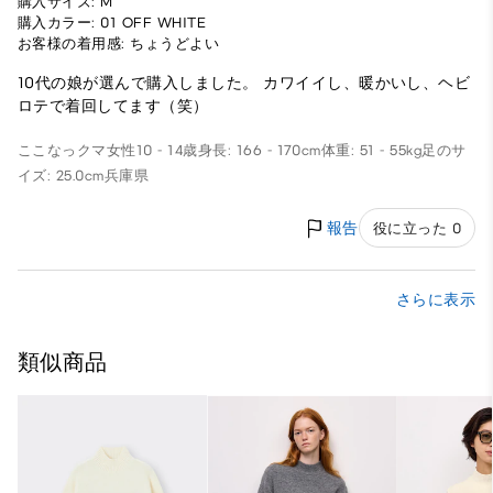
購入サイズ: M
購入カラー: 01 OFF WHITE
お客様の着用感: ちょうどよい
10代の娘が選んで購入しました。 カワイイし、暖かいし、ヘビ
ロテで着回してます（笑）
ここなっクマ
女性
10 - 14歳
身長: 166 - 170cm
体重: 51 - 55kg
足のサ
イズ: 25.0cm
兵庫県
報告
役に立った 0
さらに表示
類似商品