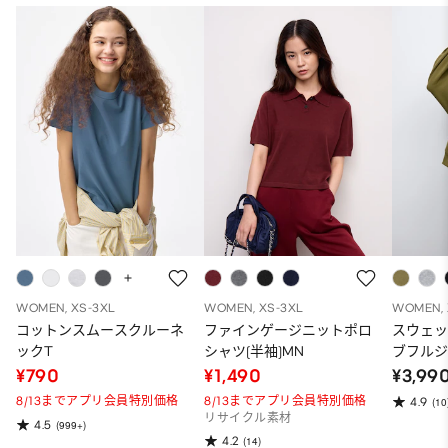
WOMEN, XS-3XL
WOMEN, XS-3XL
WOMEN, 
コットンスムースクルーネ
ファインゲージニットポロ
スウェ
ックT
シャツ(半袖)MN
ブフルジ
ーパー
¥790
¥1,490
¥3,99
ット）
8/13までアプリ会員特別価格
8/13までアプリ会員特別価格
4.9
(10
リサイクル素材
4.5
(999+)
4.2
(14)