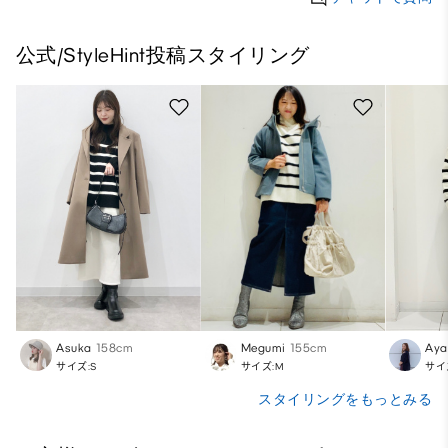
公式/StyleHint投稿スタイリング
Asuka
158cm
Megumi
155cm
Aya
サイズ:S
サイズ:M
サイ
スタイリングをもっとみる