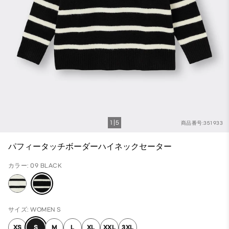
1
5
商品番号:351933
パフィータッチボーダーハイネックセーター
カラー: 09 BLACK
サイズ: WOMEN S
XS
S
M
L
XL
XXL
3XL