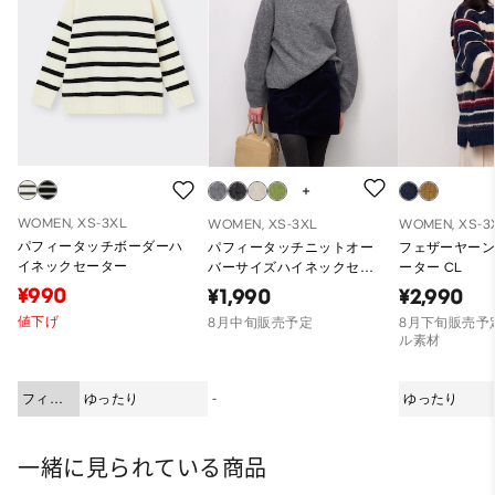
WOMEN, XS-3XL
WOMEN, XS-3XL
WOMEN, XS-3
パフィータッチボーダーハ
パフィータッチニットオー
フェザーヤー
イネックセーター
バーサイズハイネックセー
ーター CL
ターCL
¥990
¥1,990
¥2,990
値下げ
8月中旬販売予定
8月下旬販売予定
ル素材
フィッ
ゆったり
-
ゆったり
ト
一緒に見られている商品