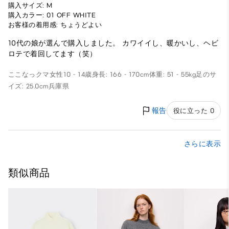
購入サイズ: M
購入カラー: 01 OFF WHITE
お客様の着用感: ちょうどよい
10代の娘が選んで購入しました。 カワイイし、暖かいし、ヘビ
ロテで着回してます（笑）
ここなっクマ
女性
10 - 14歳
身長: 166 - 170cm
体重: 51 - 55kg
足のサ
イズ: 25.0cm
兵庫県
報告
役に立った 0
さらに表示
類似商品