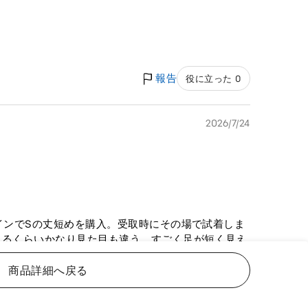
報告
役に立った 0
2026/7/24
ラインでSの丈短めを購入。受取時にその場で試着しま
えるくらいかなり見た目も違う、すごく足が短く見え
した。（裾上げなし、ベルトで締めてadidasのサ
れてる方は、普通丈で裾上げをオススメします！
商品詳細へ戻る