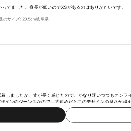
いってました。身長が低いのでXSがあるのはありがたいです。
足のサイズ: 23.5cm
岐阜県
でSを試着しましたが、丈が長く感じたので、かなり迷いつつもオン
るデザインのジーンズなので、丈短めだとこのデザインの良さが消
しぼって着こなしたかったので、返品後に通常丈のSを再購入しま
ほど裾上げするかをどうか現在も悩み中です､､､同じように悩ま
県