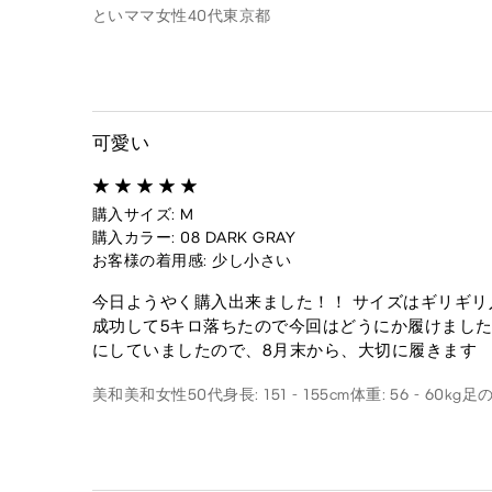
といママ
女性
40代
東京都
可愛い
購入サイズ: M
購入カラー: 08 DARK GRAY
お客様の着用感: 少し小さい
今日ようやく購入出来ました！！ サイズはギリギリ
成功して5キロ落ちたので今回はどうにか履けました
にしていましたので、8月末から、大切に履きます
美和美和
女性
50代
身長: 151 - 155cm
体重: 56 - 60kg
足の