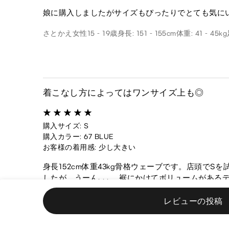
娘に購入しましたがサイズもぴったりでとても気に
さとかえ
女性
15 - 19歳
身長: 151 - 155cm
体重: 41 - 45kg
着こなし方によってはワンサイズ上も◎
購入サイズ: S
購入カラー: 67 BLUE
お客様の着用感: 少し大きい
身長152cm体重43kg骨格ウェーブです。店頭
したが、うーん､､､。裾にかけてボリュームがあ
るように感じました。私はベルトをつけてウエストを
ンバを履いて地面スレスレくらいの丈感です）1cm
レビューの投稿
Matsuri
女性
20代
身長: 151 - 155cm
体重: 41 - 45kg
福岡