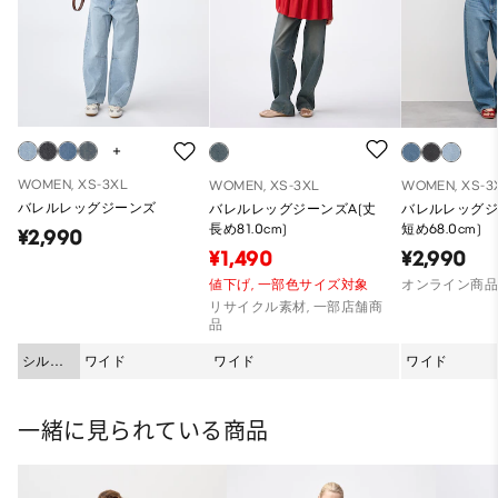
WOMEN, XS-3XL
WOMEN, XS-3XL
WOMEN, XS-3
バレルレッグジーンズ
バレルレッグジーンズA(丈
バレルレッグジ
長め81.0cm)
短め68.0cm)
¥2,990
¥1,490
¥2,990
値下げ,
一部色サイズ対象
オンライン商
リサイクル素材, 一部店舗商
品
シルエ
ワイド
ワイド
ワイド
ット
一緒に見られている商品