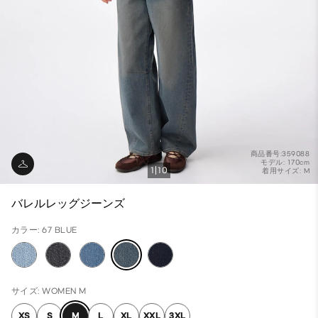
商品番号:359088
モデル: 170cm
1
10
着用サイズ: M
バレルレッグジーンズ
カラー: 67 BLUE
サイズ: WOMEN M
XS
S
M
L
XL
XXL
3XL