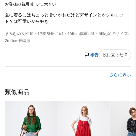
お客様の着用感: 少し大きい
夏に着るにはちょっと暑いかもだけどデザインとかシルエッ
ト？は可愛いから好き
まみむめ
女性
15 - 19歳
身長: 161 - 165cm
体重: 51 - 55kg
足のサイズ:
26.0cm
長崎県
報告
役に立った 0
さらに表示
類似商品