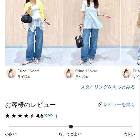
Erina
156cm
Erina
156cm
Eri
サイズ:S
サイズ:S
サイ
スタイリングをもっとみる
お客様のレビュー
レビューを書く
4.6
(999+)
小さい
ちょうどよい
大きい