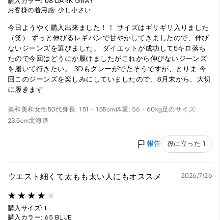
購入カラー: 08 DARK GRAY
お客様の着用感: 少し小さい
今日ようやく購入出来ました！！ サイズはギリギリ入りました
（笑） ずっと伸びるレギパンで甘やかしてきましたので、伸び
ないジーンズを選びました。 ダイエットが成功して5キロ落ち
たので今回はどうにか履けましたがこれから伸びないジーンズ
を履いて行きたい。 3Dもグレーがでたそうですが、とりま 今
回このジーンズを楽しみにしていましたので、8月末から、大切
に履きます
美和美和
女性
50代
身長: 151 - 155cm
体重: 56 - 60kg
足のサイズ:
23.5cm
北海道
報告
役に立った 1
ウエスト細くて太もも太い人にもオススメ
2026/7/26
購入サイズ: L
購入カラー: 65 BLUE