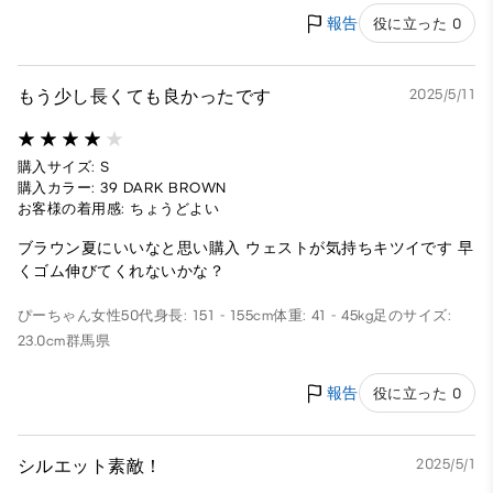
報告
役に立った 0
もう少し長くても良かったです
2025/5/11
購入サイズ: S
購入カラー: 39 DARK BROWN
お客様の着用感: ちょうどよい
ブラウン夏にいいなと思い購入 ウェストが気持ちキツイです 早
くゴム伸びてくれないかな？
ぴーちゃん
女性
50代
身長: 151 - 155cm
体重: 41 - 45kg
足のサイズ:
23.0cm
群馬県
報告
役に立った 0
シルエット素敵！
2025/5/1