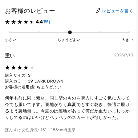
お客様のレビュー
レビューを書く
4.4
(55)
小さい
ちょうどよい
大きい
重い…
2025/7/10
購入サイズ: S
購入カラー: 39 DARK BROWN
お客様の着用感: ちょうどよい
何年も前に同じ素材、同じ型のものを購入しすごく気に入って
今でも履いてます。裏地がなく真夏でもすぐ乾き、快適に履け
るよう裏地無し。今度のは裏地があって何だか重たい…しっか
りしてるのはいいけどペラペラのスカートが欲しかった。
ぽんすけ
女性
身長: 151 - 155cm
埼玉県