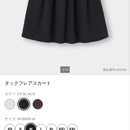
1
10
商品番号:352185
タックフレアスカート
カラー: 09 BLACK
サイズ: WOMEN M
XS
S
M
L
XL
XXL
3XL