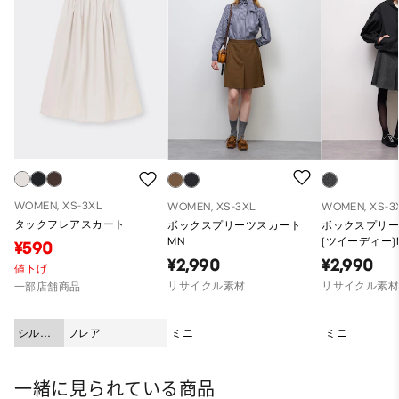
WOMEN, XS-3XL
WOMEN, XS-3XL
WOMEN, XS-3
タックフレアスカート
ボックスプリーツスカート
ボックスプリ
MN
(ツイーディー)
¥590
¥2,990
¥2,990
値下げ
リサイクル素材
リサイクル素
一部店舗商品
シルエ
フレア
ミニ
ミニ
ット
一緒に見られている商品