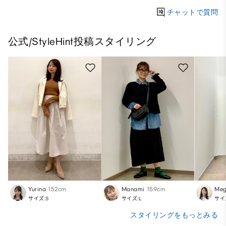
チャットで質問
公式/StyleHint投稿スタイリング
Yurina
152cm
Manami
159cm
Meg
サイズ:S
サイズ:L
サイ
スタイリングをもっとみる