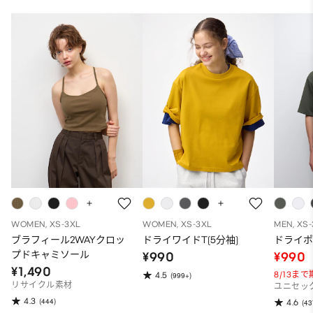
WOMEN, XS-3XL
WOMEN, XS-3XL
MEN, XS
ブラフィール2WAYクロッ
ドライワイドT(5分袖)
ドライポ
プドキャミソール
¥990
¥990
¥1,490
8/13ま
4.5
(999+)
リサイクル素材
ユニセッ
4.3
(444)
4.6
(43