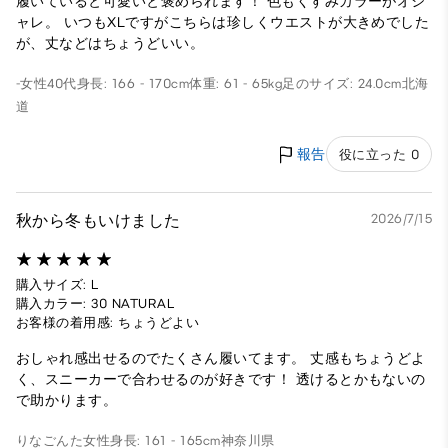
履いていると可愛いと褒められます！ 色もくすみカラーがオシ
ャレ。 いつもXLですがこちらは珍しくウエストが大きめでした
が、丈などはちょうどいい。
-
女性
40代
身長: 166 - 170cm
体重: 61 - 65kg
足のサイズ: 24.0cm
北海
道
報告
役に立った 0
秋から冬もいけました
2026/7/15
購入サイズ: L
購入カラー: 30 NATURAL
お客様の着用感: ちょうどよい
おしゃれ感出せるのでたくさん履いてます。 丈感もちょうどよ
く、スニーカーで合わせるのが好きです！ 透けるとかもないの
で助かります。
りなごんた
女性
身長: 161 - 165cm
神奈川県