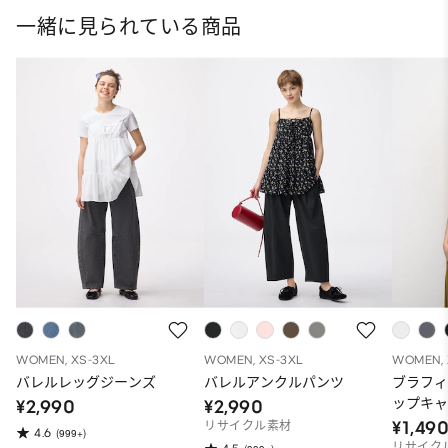
一緒に見られている商品
WOMEN, XS-3XL
WOMEN, XS-3XL
WOMEN, 
バレルレッグジーンズ
バレルアンクルパンツ
ブラフ
ップキ
¥2,990
¥2,990
¥1,49
リサイクル素材
4.6
(999+)
リサイク