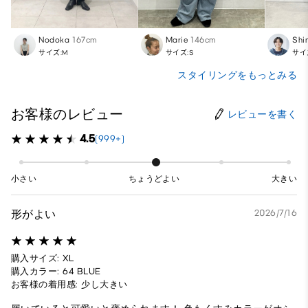
Nodoka
167cm
Marie
146cm
Shi
サイズ:M
サイズ:S
サイ
スタイリングをもっとみる
お客様のレビュー
レビューを書く
4.5
(999+)
小さい
ちょうどよい
大きい
形がよい
2026/7/16
購入サイズ: XL
購入カラー: 64 BLUE
お客様の着用感: 少し大きい