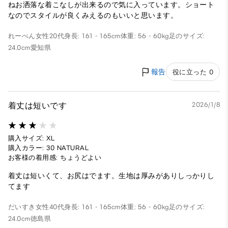
ねお洒落な着こなしが出来るので気に入っています。ショート
なのでスタイルが良くみえるのもいいと思います。
れーべん
女性
20代
身長: 161 - 165cm
体重: 56 - 60kg
足のサイズ:
24.0cm
愛知県
報告
役に立った 0
着丈は短いです
2026/1/8
購入サイズ: XL
購入カラー: 30 NATURAL
お客様の着用感: ちょうどよい
着丈は短いくて、お尻はでます。生地は厚みがありしっかりし
てます
だいすき
女性
40代
身長: 161 - 165cm
体重: 56 - 60kg
足のサイズ:
24.0cm
徳島県