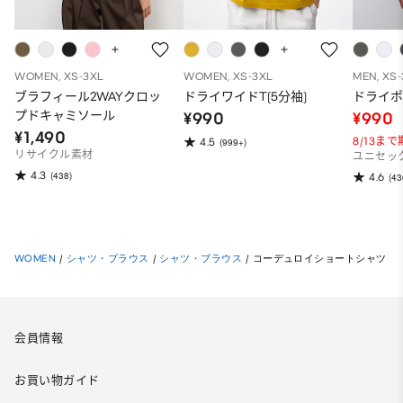
WOMEN, XS-3XL
WOMEN, XS-3XL
MEN, XS
ブラフィール2WAYクロッ
ドライワイドT(5分袖)
ドライポ
プドキャミソール
¥990
¥990
¥1,490
8/13ま
4.5
(999+)
リサイクル素材
ユニセッ
4.3
(438)
4.6
(43
WOMEN
/
シャツ・ブラウス
/
シャツ・ブラウス
/
コーデュロイショートシャツ
会員情報
お買い物ガイド