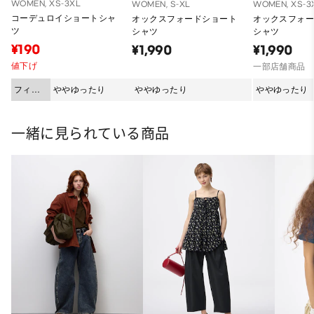
WOMEN, XS-3XL
WOMEN, S-XL
WOMEN, XS-3
コーデュロイショートシャ
オックスフォードショート
オックスフォ
ツ
シャツ
シャツ
¥190
¥1,990
¥1,990
値下げ
一部店舗商品
フィッ
ややゆったり
ややゆったり
ややゆったり
ト
一緒に見られている商品