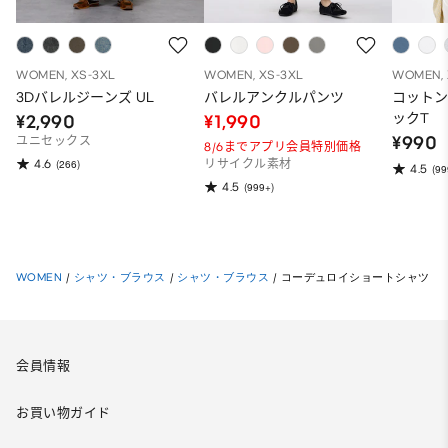
WOMEN, XS-3XL
WOMEN, XS-3XL
WOMEN, 
3Dバレルジーンズ UL
バレルアンクルパンツ
コット
ックT
¥2,990
¥1,990
¥990
ユニセックス
8/6までアプリ会員特別価格
4.6
(266)
リサイクル素材
4.5
(99
4.5
(999+)
WOMEN
/
シャツ・ブラウス
/
シャツ・ブラウス
/
コーデュロイショートシャツ
会員情報
お買い物ガイド