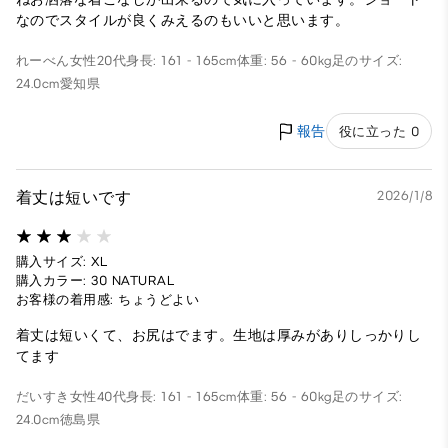
なのでスタイルが良くみえるのもいいと思います。
れーべん
女性
20代
身長: 161 - 165cm
体重: 56 - 60kg
足のサイズ:
24.0cm
愛知県
報告
役に立った 0
着丈は短いです
2026/1/8
購入サイズ: XL
購入カラー: 30 NATURAL
お客様の着用感: ちょうどよい
着丈は短いくて、お尻はでます。生地は厚みがありしっかりし
てます
だいすき
女性
40代
身長: 161 - 165cm
体重: 56 - 60kg
足のサイズ:
24.0cm
徳島県