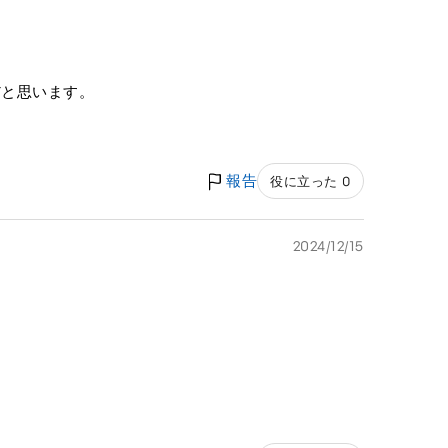
だと思います。
報告
役に立った 0
2024/12/15