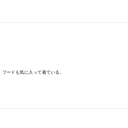
。フードも気に入って着ている。