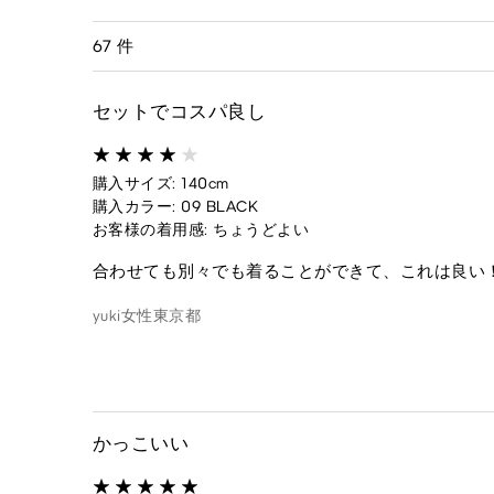
67 件
セットでコスパ良し
購入サイズ: 140cm
購入カラー: 09 BLACK
お客様の着用感: ちょうどよい
合わせても別々でも着ることができて、これは良い
yuki
女性
東京都
かっこいい