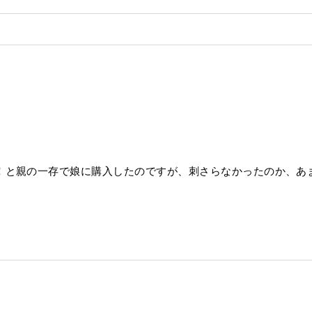
！と親の一存で娘に購入したのですが、刺さらなかったのか、あ