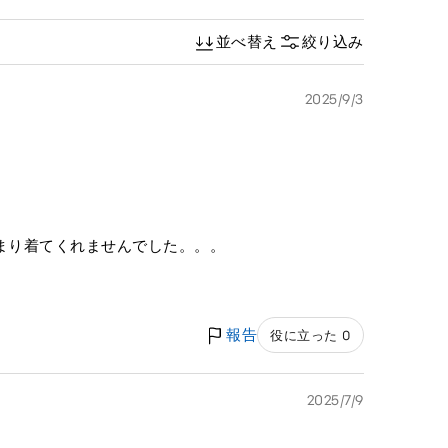
並べ替え
絞り込み
2025/9/3
まり着てくれませんでした。。。
報告
役に立った 0
2025/7/9