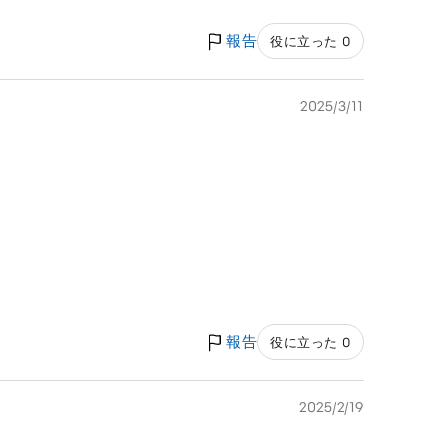
報告
役に立った 0
2025/3/11
報告
役に立った 0
2025/2/19