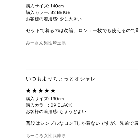
購入サイズ: 140cm
購入カラー: 32 BEIGE
お客様の着用感: 少し大きい
セットで着るのは勿論、ロンＴ一枚でも使えるので
みーさん
男性
埼玉県
いつもよりちょっとオシャレ
購入サイズ: 130cm
購入カラー: 09 BLACK
お客様の着用感: ちょうどよい
普段はシンプルなロンTしか着ないですが、兄弟で
ちーころ
女性
兵庫県