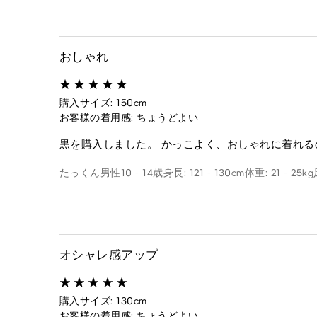
おしゃれ
購入サイズ: 150cm
お客様の着用感: ちょうどよい
黒を購入しました。 かっこよく、おしゃれに着れる
たっくん
男性
10 - 14歳
身長: 121 - 130cm
体重: 21 - 25kg
オシャレ感アップ
購入サイズ: 130cm
お客様の着用感: ちょうどよい