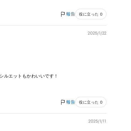
報告
役に立った 0
2025/1/22
。シルエットもかわいいです！
報告
役に立った 0
2025/1/11