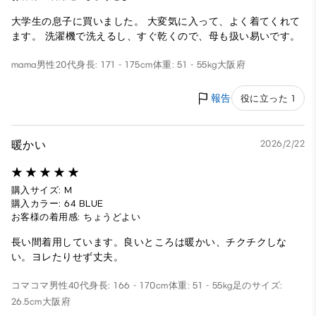
大学生の息子に買いました。 大変気に入って、よく着てくれて
ます。 洗濯機で洗えるし、すぐ乾くので、母も扱い易いです。
mama
男性
20代
身長: 171 - 175cm
体重: 51 - 55kg
大阪府
報告
役に立った 1
暖かい
2026/2/22
購入サイズ: M
購入カラー: 64 BLUE
お客様の着用感: ちょうどよい
長い間着用しています。良いところは暖かい、チクチクしな
い。ヨレたりせず丈夫。
コマコマ
男性
40代
身長: 166 - 170cm
体重: 51 - 55kg
足のサイズ:
26.5cm
大阪府