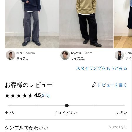
Mai
166cm
Ryota
174cm
Sar
サイズ:L
サイズ:XL
サイ
スタイリングをもっとみる
お客様のレビュー
レビューを書く
4.5
(213)
小さい
ちょうどよい
大きい
シンプルでかわいい
2026/7/15