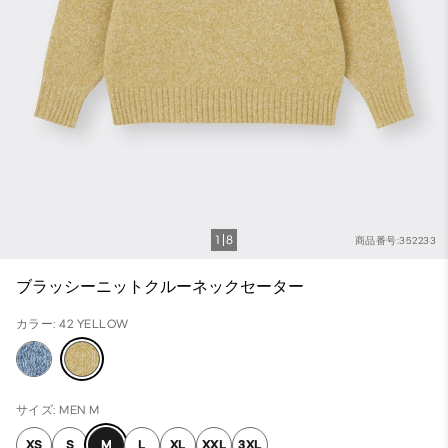
1
8
商品番号:352233
ブラッシーニットクルーネックセーター
カラー: 42 YELLOW
サイズ: MEN M
XS
S
M
L
XL
XXL
3XL