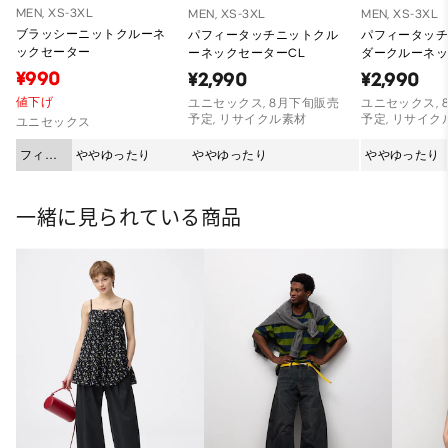
MEN, XS-3XL
MEN, XS-3XL
MEN, XS-3XL
ブラッシーニットクルーネ
パフィータッチニットクル
パフィータッ
ックセーター
ーネックセーターCL
ダークルーネ
PF
¥990
¥2,990
¥2,990
値下げ
ユニセックス, 8月下旬販売
ユニセックス, 
予定, リサイクル素材
予定, リサイク
ユニセックス
フィッ
ややゆったり
ややゆったり
ややゆったり
ト
一緒に見られている商品