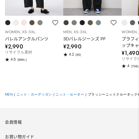
WOMEN, XS-3XL
MEN, XS-3XL
WOMEN, 
バレルアンクルパンツ
3Dバレルジーンズ PF
ブラフ
ップキ
¥2,990
¥2,990
¥1,49
リサイクル素材
4.2
(35)
リサイク
4.5
(999+)
4
(706)
MEN
/
ニット・カーディガン
/
ニット・セーター
/
ブラッシーニットクルーネック
会員情報
お買い物ガイド