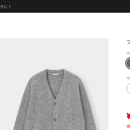
クに！
カ
サ
値