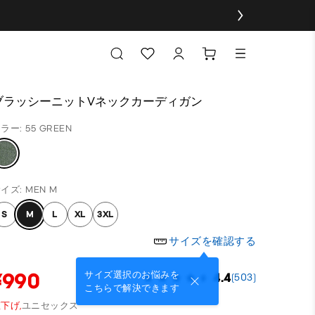
ブラッシーニットVネックカーディガン
ラー: 55 GREEN
イズ: MEN M
S
M
L
XL
3XL
サイズを確認する
¥990
サイズ選択のお悩みを
4.4
(503)
こちらで解決できます
下げ,
ユニセックス