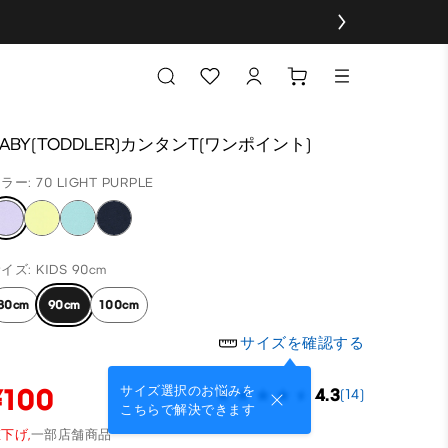
BABY(TODDLER)カンタンT(ワンポイント)
ラー: 70 LIGHT PURPLE
イズ: KIDS 90cm
80cm
90cm
100cm
サイズを確認する
¥100
サイズ選択のお悩みを
4.3
(14)
こちらで解決できます
下げ,
一部店舗商品