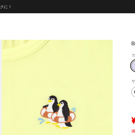
クに！
カ
サ
値