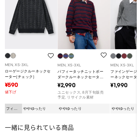
MEN, XS-3XL
MEN, XS-3XL
MEN, XS-3XL
ローゲージクルーネックセ
パフィータッチニットボー
ファインゲー
ーター(チェック)
ダークルーネックセーター
ーネックセータ
PF
¥590
¥2,990
¥1,990
値下げ
ユニセックス, 8月下旬販売
予定, リサイクル素材
フィッ
ややゆったり
ややゆったり
ややゆったり
ト
一緒に見られている商品