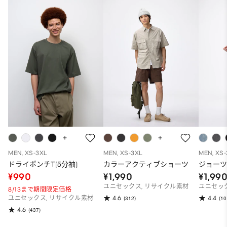
MEN, XS-3XL
MEN, XS-3XL
MEN, XS
ドライポンチT(5分袖)
カラーアクティブショーツ
ジョー
¥990
¥1,990
¥1,99
ユニセックス, リサイクル素材
ユニセッ
8/13まで期間限定価格
4.6
4.4
ユニセックス, リサイクル素材
(312)
(10
4.6
(437)