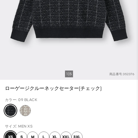
1
5
商品番号:352376
ローゲージクルーネックセーター(チェック)
カラー: 09 BLACK
サイズ: MEN XS
XS
S
M
L
XL
XXL
3XL