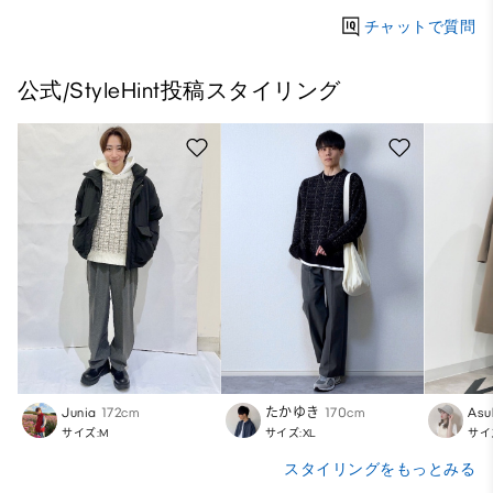
チャットで質問
公式/StyleHint投稿スタイリング
Junia
172cm
たかゆき
170cm
Asu
サイズ:M
サイズ:XL
サイ
スタイリングをもっとみる