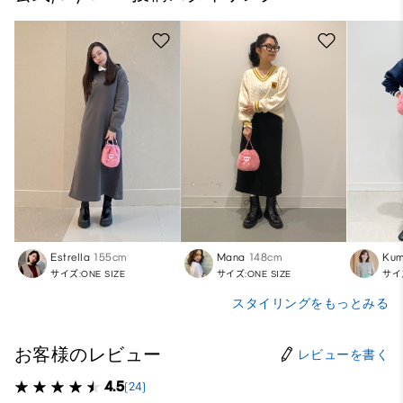
Estrella
155cm
Mana
148cm
Kum
サイズ:ONE SIZE
サイズ:ONE SIZE
サイズ
スタイリングをもっとみる
お客様のレビュー
レビューを書く
4.5
(24)