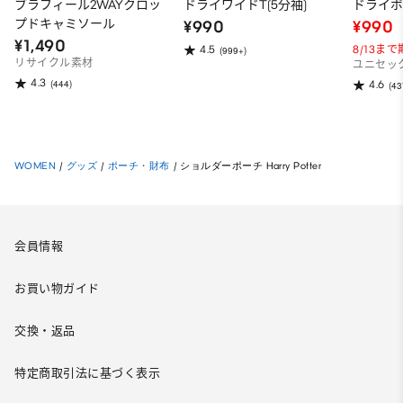
ブラフィール2WAYクロッ
ドライワイドT(5分袖)
ドライポ
プドキャミソール
¥990
¥990
¥1,490
8/13ま
4.5
(999+)
リサイクル素材
ユニセッ
4.3
(444)
4.6
(43
WOMEN
/
グッズ
/
ポーチ・財布
/
ショルダーポーチ Harry Potter
会員情報
お買い物ガイド
交換・返品
特定商取引法に基づく表示