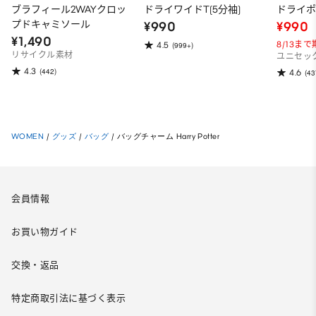
ブラフィール2WAYクロッ
ドライワイドT(5分袖)
ドライポ
プドキャミソール
¥990
¥990
¥1,490
8/13ま
4.5
(999+)
リサイクル素材
ユニセッ
4.3
(442)
4.6
(43
WOMEN
/
グッズ
/
バッグ
/
バッグチャーム Harry Potter
会員情報
お買い物ガイド
交換・返品
特定商取引法に基づく表示