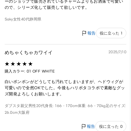
ーのショップで販売されているチャームよりもお洒落で可愛い
ので、シリーズ化して販売して欲しいです。
Saky
女性
40代
静岡県
報告
役に立った 1
めちゃくちゃカワイイ
2025/7/10
購入カラー: 01 OFF WHITE
白いポンポンがどうしても汚れてしまいますが、ヘドウィグが
可愛いので全然OKでした。今後もハリポタコラボで素敵なグッ
ズ開発よろしくお願いします。
ダブスタ親父
男性
20代
身長: 166 - 170cm
体重: 66 - 70kg
足のサイズ:
26.0cm
大阪府
報告
役に立った 0