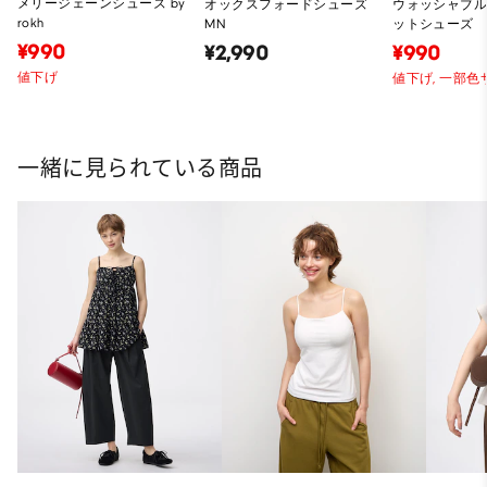
メリージェーンシューズ by
オックスフォードシューズ
ウォッシャブ
rokh
MN
ットシューズ
¥990
¥2,990
¥990
値下げ
値下げ,
一部色
一緒に見られている商品