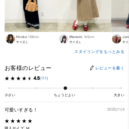
Hiroko
158cm
Manami
165cm
Jun
サイズ:L
サイズ:L
サイ
スタイリングをもっとみる
お客様のレビュー
レビューを書く
4.5
(111)
小さい
ちょうどよい
大きい
可愛いすぎる！
2025/11/4
購入サイズ: M