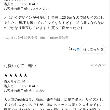
購入カラー: 09 BLACK
お客様の着用感: ちょうどよい
とにかくデザインが可愛い！ 普段は23.5㎝なのでＭサイズにし
ました。 靴下を履いてもキツくなりすぎず、足も痛くならない
のでかなり重宝しています！ 買って良かったです！
しなきち
女性
30代
身長: 156 - 160cm
愛知県
報告
役に立った 0
可愛いくて、軽い
2025/9/23
購入サイズ: M
購入カラー: 09 BLACK
お客様の着用感: 少し大きい
大人気のrokhコラボ商品。発売当日、店舗で購入。サイズとし
ては少し大きいのですが、厚めのソックス履くと大丈夫です。
厚底でありながらも…とにかく軽い！そして脱ぎ履きが楽で