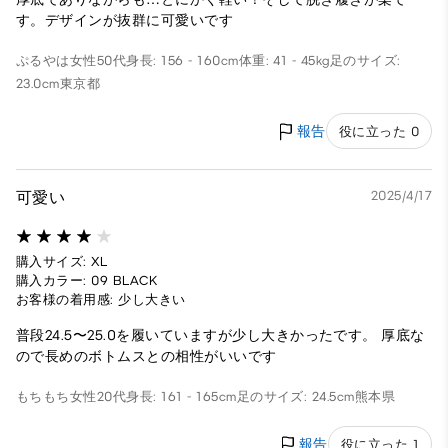
す。デザインが抜群に可愛いです
ぷるやは
女性
50代
身長: 156 - 160cm
体重: 41 - 45kg
足のサイズ:
23.0cm
東京都
報告
役に立った 0
可愛い
2025/4/17
購入サイズ: XL
購入カラー: 09 BLACK
お客様の着用感: 少し大きい
普段24.5〜25.0を履いていますが少し大きかったです。 厚底な
ので長めのボトムスとの相性がいいです
もちもち
女性
20代
身長: 161 - 165cm
足のサイズ: 24.5cm
熊本県
報告
役に立った 1