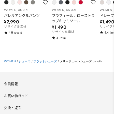
WOMEN, XS-3XL
WOMEN, XS-3XL
WOMEN, 
バレルアンクルパンツ
ブラフィールナローストラ
ドレープ
ップキャミソール
¥2,990
¥1,49
¥1,490
リサイクル素材
リサイク
リサイクル素材
4.5
4.4
(999+)
(48
4
(706)
WOMEN
/
シューズ
/
フラットシューズ
/
メリージェーンシューズ by rokh
会員情報
お買い物ガイド
交換・返品