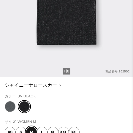
1
8
商品番号:352502
シャイニーナロースカート
カラー: 09 BLACK
サイズ: WOMEN M
XS
S
M
L
XL
XXL
3XL