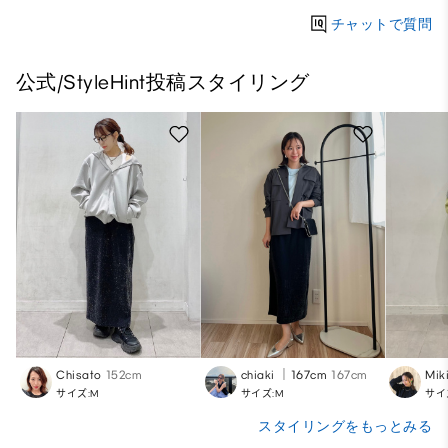
チャットで質問
公式/StyleHint投稿スタイリング
Chisato
152cm
chiaki ｜167cm
167cm
Mik
サイズ:M
サイズ:M
サイ
スタイリングをもっとみる