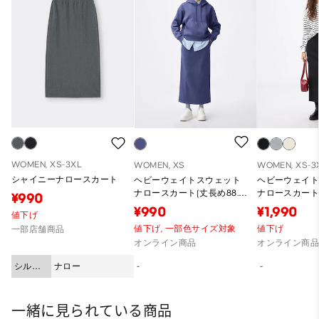
WOMEN, XS-3XL
WOMEN, XS
WOMEN, XS-3
シャイニーナロースカート
ヘビーウェイトスウェット
ヘビーウェイ
ナロースカート(丈長め88.5
ナロースカート(
¥990
～95.5cm)
～95.5cm)
¥990
¥1,990
値下げ
値下げ,
一部色サイズ対象
値下げ
一部店舗商品
オンライン商品
オンライン商
シルエ
ナロー
-
-
ット
一緒に見られている商品