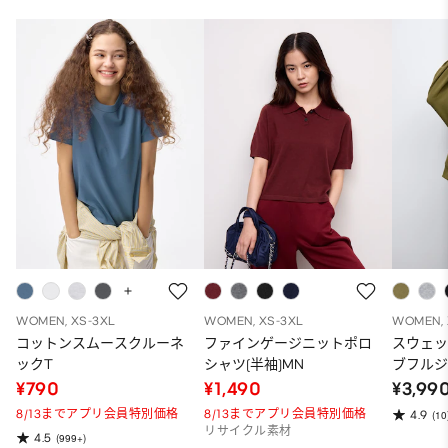
WOMEN, XS-3XL
WOMEN, XS-3XL
WOMEN, 
コットンスムースクルーネ
ファインゲージニットポロ
スウェ
ックT
シャツ(半袖)MN
ブフルジ
ーパー
¥790
¥1,490
¥3,99
ット）
8/13までアプリ会員特別価格
8/13までアプリ会員特別価格
4.9
(10
リサイクル素材
4.5
(999+)