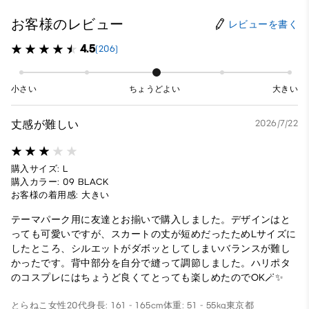
お客様のレビュー
レビューを書く
4.5
(206)
小さい
ちょうどよい
大きい
丈感が難しい
2026/7/22
購入サイズ: L
購入カラー: 09 BLACK
お客様の着用感: 大きい
テーマパーク用に友達とお揃いで購入しました。デザインはと
っても可愛いですが、スカートの丈が短めだったためLサイズに
したところ、シルエットがダボッとしてしまいバランスが難し
かったです。背中部分を自分で縫って調節しました。ハリポタ
のコスプレにはちょうど良くてとっても楽しめたのでOK🪄✨️
とらねこ
女性
20代
身長: 161 - 165cm
体重: 51 - 55kg
東京都