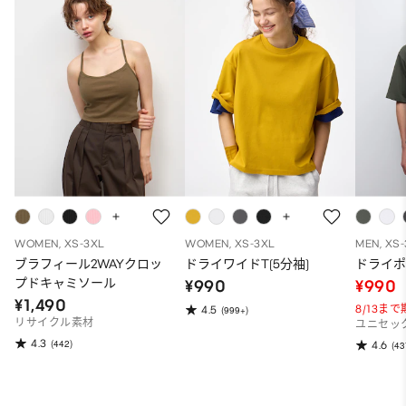
WOMEN, XS-3XL
WOMEN, XS-3XL
MEN, XS
ブラフィール2WAYクロッ
ドライワイドT(5分袖)
ドライポ
プドキャミソール
¥990
¥990
¥1,490
8/13ま
4.5
(999+)
リサイクル素材
ユニセッ
4.3
(442)
4.6
(43