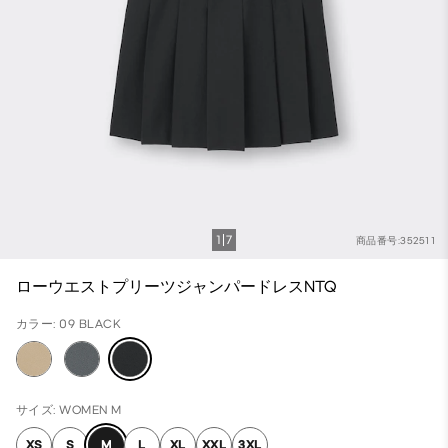
1
7
商品番号:352511
ローウエストプリーツジャンパードレスNTQ
カラー: 09 BLACK
サイズ: WOMEN M
XS
S
M
L
XL
XXL
3XL