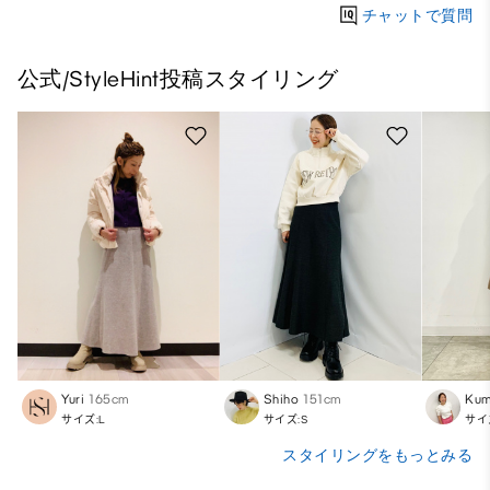
チャットで質問
公式/StyleHint投稿スタイリング
Yuri
165cm
Shiho
151cm
Kum
サイズ:L
サイズ:S
サイ
スタイリングをもっとみる