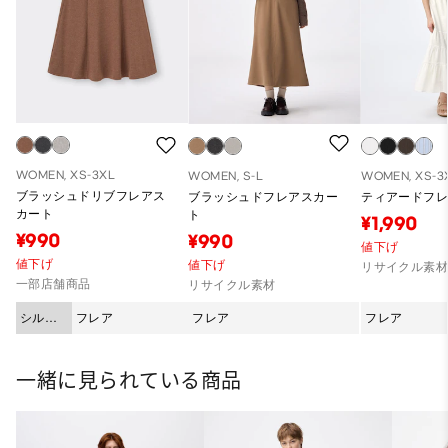
WOMEN, XS-3XL
WOMEN, S-L
WOMEN, XS-3
ブラッシュドリブフレアス
ブラッシュドフレアスカー
ティアードフ
カート
ト
¥1,990
¥990
¥990
値下げ
値下げ
値下げ
リサイクル素
一部店舗商品
リサイクル素材
シルエ
フレア
フレア
フレア
ット
一緒に見られている商品