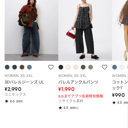
WOMEN, XS-3XL
WOMEN, XS-3XL
WOMEN, 
3Dバレルジーンズ UL
バレルアンクルパンツ
コット
ックT
¥2,990
¥1,990
¥990
ユニセックス
8/6までアプリ会員特別価格
4.6
(265)
リサイクル素材
4.5
(99
4.5
(999+)