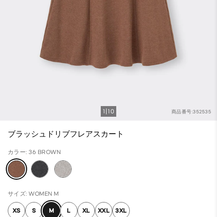
1
10
商品番号:352535
ブラッシュドリブフレアスカート
カラー: 36 BROWN
サイズ: WOMEN M
XS
S
M
L
XL
XXL
3XL