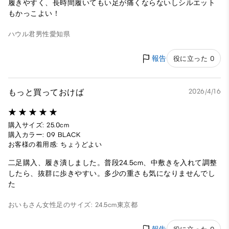
履きやすく、長時間履いてもい足が痛くならないしシルエット
もかっこよい！
ハウル君
男性
愛知県
報告
役に立った 0
もっと買っておけば
2026/4/16
購入サイズ: 25.0cm
購入カラー: 09 BLACK
お客様の着用感: ちょうどよい
二足購入、履き潰しました。普段24.5cm、中敷きを入れて調整
したら、抜群に歩きやすい。多少の重さも気になりませんでし
た
おいもさん
女性
足のサイズ: 24.5cm
東京都