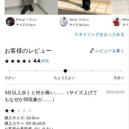
Etsuji
174cm
Sora
168cm
Min
サイズ:27.0cm
サイズ:26.0cm
サイズ
スタイリングをもっとみる
お客様のレビュー
レビューを書く
4.4
(478)
小さい
ちょうどよい
大きい
3分以上歩くと何か痛い……（サイズ上げて
2026/5/30
もなぜか同現象が……）
購入サイズ: 26.0cm
購入カラー: 09 BLACK
お客様の着用感: 少し小さい