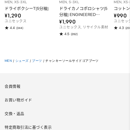
MEN, XS-3XL
MEN, S-3XL
MEN, XS
ドライボクシーT(5分袖)
ドライカノコポロシャツ(5
コットン
分袖) ENGINEERED
¥1,290
¥990
GARMENTS
¥1,990
ユニセックス
ユニセッ
ユニセックス, リサイクル素材
4.4
4.3
(344)
(20
4.5
(262)
MEN
/
シューズ
/
ブーツ
/
チャンキーソールサイドゴアブーツ
会員情報
お買い物ガイド
交換・返品
特定商取引法に基づく表示