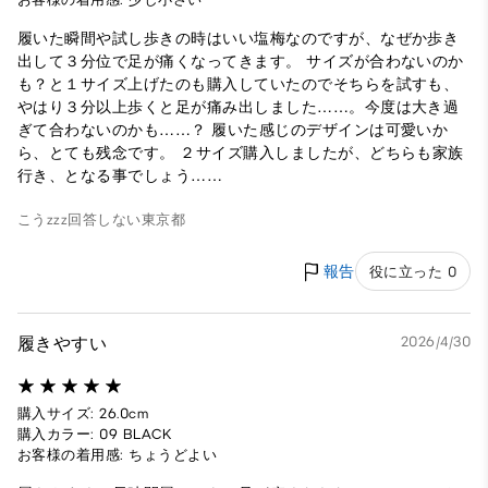
履いた瞬間や試し歩きの時はいい塩梅なのですが、なぜか歩き
出して３分位で足が痛くなってきます。 サイズが合わないのか
も？と１サイズ上げたのも購入していたのでそちらを試すも、
やはり３分以上歩くと足が痛み出しました……。今度は大き過
ぎて合わないのかも……？ 履いた感じのデザインは可愛いか
ら、とても残念です。 ２サイズ購入しましたが、どちらも家族
行き、となる事でしょう……
こうzzz
回答しない
東京都
報告
役に立った 0
履きやすい
2026/4/30
購入サイズ: 26.0cm
購入カラー: 09 BLACK
お客様の着用感: ちょうどよい