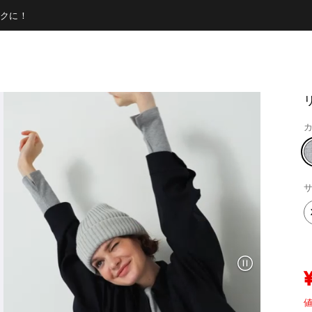
クに！
カ
サ
値