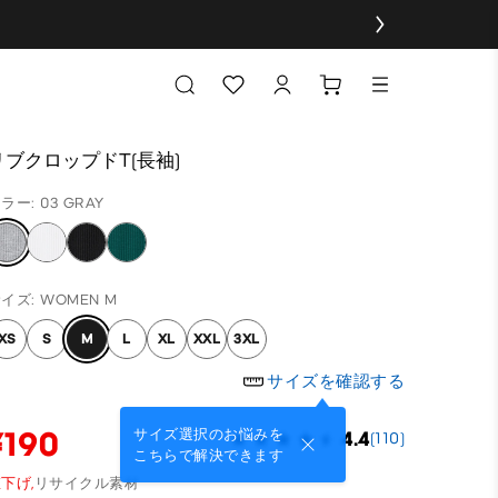
リブクロップドT(長袖)
ラー: 03 GRAY
イズ: WOMEN M
XS
S
M
L
XL
XXL
3XL
サイズを確認する
¥190
サイズ選択のお悩みを
4.4
(110)
こちらで解決できます
下げ,
リサイクル素材