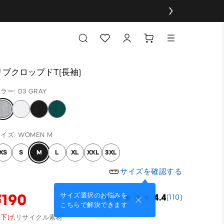
リブクロップドT(長袖)
ラー: 03 GRAY
イズ: WOMEN M
XS
S
M
L
XL
XXL
3XL
サイズを確認する
¥190
サイズ選択のお悩みを
4.4
(110)
こちらで解決できます
下げ,
リサイクル素材