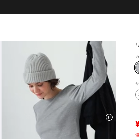
カ
サ
値