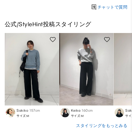
チャットで質問
公式/StyleHint投稿スタイリング
Sakiko
157cm
Keika
160cm
Sak
サイズ:M
サイズ:M
サイ
スタイリングをもっとみる