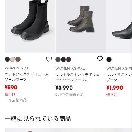
WOMEN, S-XL
WOMEN, XS-XXL
WOMEN, XS-X
ニットソックスボリューム
ウルトラストレッチボリュ
ウルトラスト
ソールブーツ
ームソールブーツUL
ブーツ
¥590
¥3,990
¥1,990
値下げ
9月中旬販売予定
値下げ
一部店舗商品
一緒に見られている商品