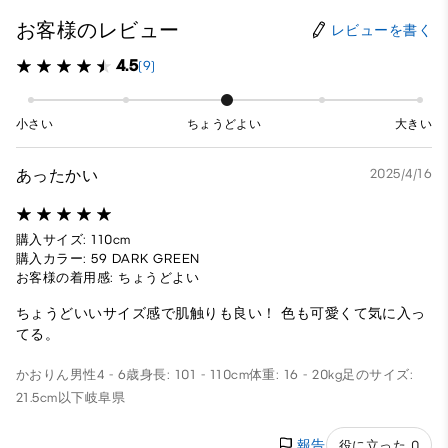
お客様のレビュー
レビューを書く
4.5
(9)
小さい
ちょうどよい
大きい
あったかい
2025/4/16
購入サイズ: 110cm
購入カラー: 59 DARK GREEN
お客様の着用感: ちょうどよい
ちょうどいいサイズ感で肌触りも良い！ 色も可愛くて気に入っ
てる。
かおりん
男性
4 - 6歳
身長: 101 - 110cm
体重: 16 - 20kg
足のサイズ:
21.5cm以下
岐阜県
報告
役に立った 0