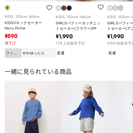
KIDS, 100cm-160cm
KIDS, 100cm-160cm
KIDS, 100cm-
KIDSVネックセーター
GIRLSパフィータッチニッ
GIRLSパフィ
Harry Potter
トセーター(フラワー)PF
トセーター(アニ
¥590
¥1,990
¥1,990
値下げ
11月上旬販売予定
9月中旬販売予
フィッ
ややゆったり
普通
普通
ト
一緒に見られている商品