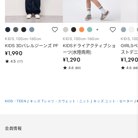
KIDS, 100cm-160cm
KIDS, 100cm-160cm
KIDS, 10
KIDS 3Dバレルジーンズ PF
KIDSドライアクティブショ
GIRL
ーツ(水陸両用)
ストデ
¥1,990
¥1,290
¥1,29
4.5
(17)
4.6
4.6
(83)
(68
KIDS・TEEN
/
キッズ Tシャツ・スウェット・ニット
/
キッズ ニット・セーター
/
会員情報