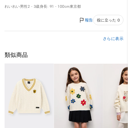
れいれい
男性
2 - 3歳
身長: 91 - 100cm
東京都
報告
役に立った 0
さらに表示
類似商品