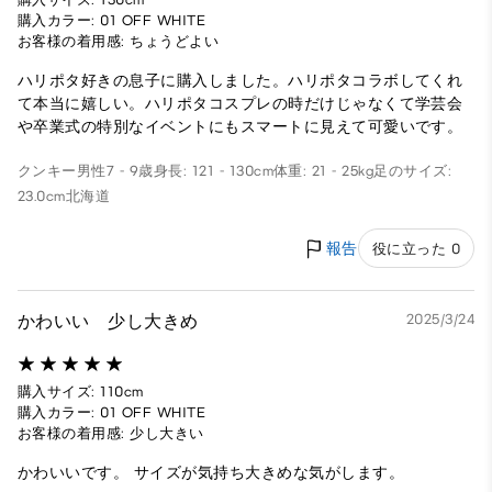
購入カラー: 01 OFF WHITE
お客様の着用感: ちょうどよい
ハリポタ好きの息子に購入しました。ハリポタコラボしてくれ
て本当に嬉しい。ハリポタコスプレの時だけじゃなくて学芸会
や卒業式の特別なイベントにもスマートに見えて可愛いです。
クンキー
男性
7 - 9歳
身長: 121 - 130cm
体重: 21 - 25kg
足のサイズ:
23.0cm
北海道
報告
役に立った 0
かわいい 少し大きめ
2025/3/24
購入サイズ: 110cm
購入カラー: 01 OFF WHITE
お客様の着用感: 少し大きい
かわいいです。 サイズが気持ち大きめな気がします。