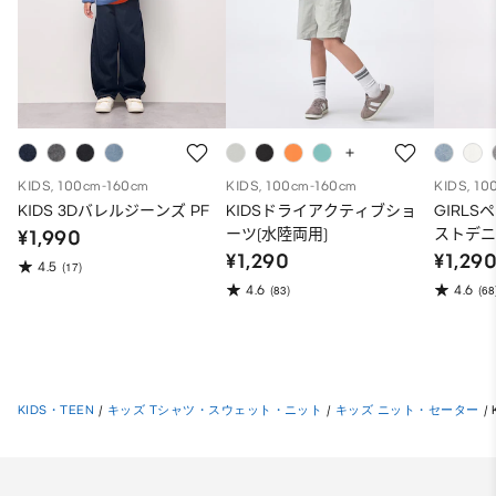
KIDS, 100cm-160cm
KIDS, 100cm-160cm
KIDS, 10
KIDS 3Dバレルジーンズ PF
KIDSドライアクティブショ
GIRL
ーツ(水陸両用)
ストデ
¥1,990
¥1,290
¥1,29
4.5
(17)
4.6
4.6
(83)
(68
KIDS・TEEN
/
キッズ Tシャツ・スウェット・ニット
/
キッズ ニット・セーター
/