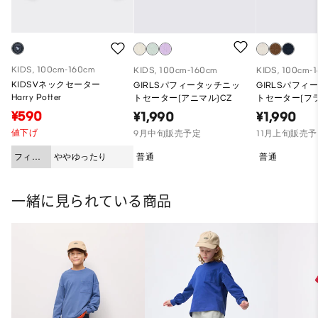
KIDS, 100cm-160cm
KIDS, 100cm-160cm
KIDS, 100cm-
KIDSVネックセーター
GIRLSパフィータッチニッ
GIRLSパフィ
Harry Potter
トセーター(アニマル)CZ
トセーター(フラ
¥590
¥1,990
¥1,990
値下げ
9月中旬販売予定
11月上旬販売
フィッ
ややゆったり
普通
普通
ト
一緒に見られている商品