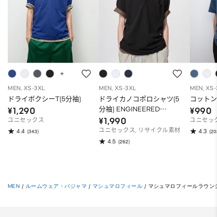
MEN, XS-3XL
MEN, XS-3XL
MEN, XS
ドライボクシーT(5分袖)
ドライカノコポロシャツ(5
コットン
分袖) ENGINEERED
¥1,290
¥990
GARMENTS
¥1,990
ユニセックス
ユニセッ
ユニセックス, リサイクル素材
4.4
4.3
(343)
(20
4.5
(262)
MEN
/
ルームウェア・パジャマ
/
マシュマロフィール
/
マシュマロフィールラウンジセット