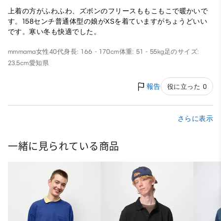
上着の方がふわふわ、ズボンのフリースももこもこで暖かいで
す。158センチ普通体型の娘がXSを着ていますがちょうどいい
です。寒い冬も快適でした。
mmmama
女性
40代
身長: 166 - 170cm
体重: 51 - 55kg
足のサイズ:
23.5cm
愛知県
報告
役に立った 0
さらに表示
一緒に見られている商品