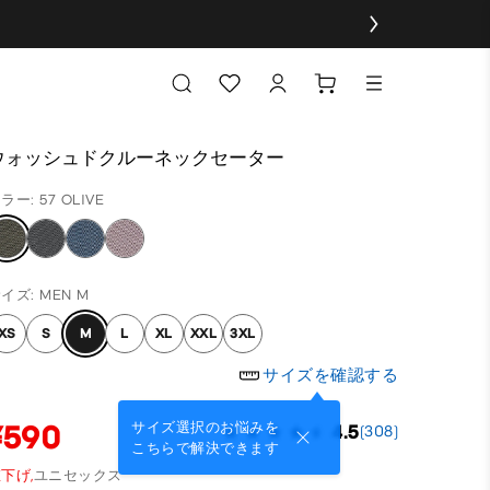
ウォッシュドクルーネックセーター
ラー: 57 OLIVE
イズ: MEN M
XS
S
M
L
XL
XXL
3XL
サイズを確認する
¥590
サイズ選択のお悩みを
4.5
(308)
こちらで解決できます
下げ,
ユニセックス