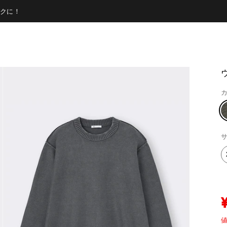
クに！
カ
サ
値