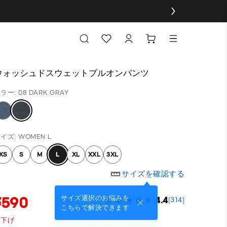
ウォッシュドスウェットプルオンパンツ
ラー: 08 DARK GRAY
イズ: WOMEN L
XS
S
M
L
XL
XXL
3XL
サイズを確認する
¥590
サイズ選択のお悩みを
4.4
(314)
こちらで解決できます
値下げ