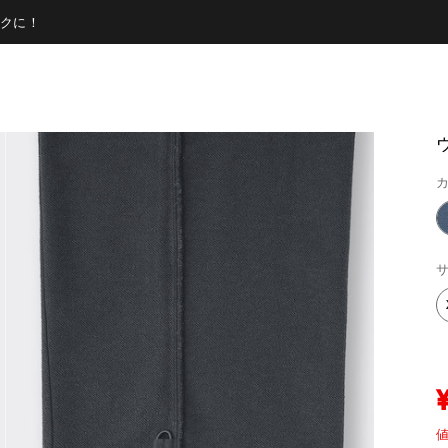
クに！
カ
サ