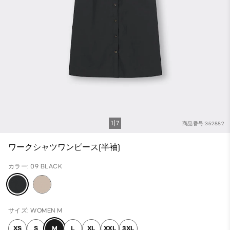
1
7
商品番号:352882
ワークシャツワンピース(半袖)
カラー: 09 BLACK
サイズ: WOMEN M
XS
S
M
L
XL
XXL
3XL