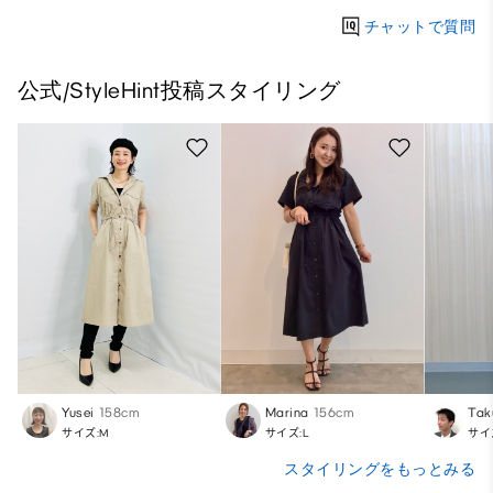
チャットで質問
公式/StyleHint投稿スタイリング
Yusei
158cm
Marina
156cm
Tak
サイズ:M
サイズ:L
サイ
スタイリングをもっとみる