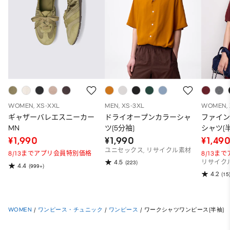
WOMEN, XS-XXL
MEN, XS-3XL
WOMEN, 
ギャザーバレエスニーカー
ドライオープンカラーシャ
ファイ
MN
ツ(5分袖)
シャツ(半
¥1,990
¥1,990
¥1,49
ユニセックス, リサイクル素材
8/13までアプリ会員特別価格
8/13ま
4.5
(223)
リサイク
4.4
(999+)
4.2
(15
WOMEN
/
ワンピース・チュニック
/
ワンピース
/
ワークシャツワンピース(半袖)