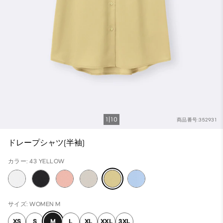
1
10
商品番号:352931
ドレープシャツ(半袖)
カラー: 43 YELLOW
サイズ: WOMEN M
XS
S
M
L
XL
XXL
3XL