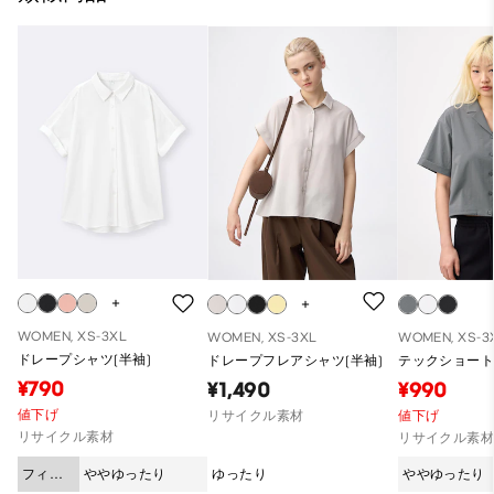
WOMEN, XS-3XL
WOMEN, XS-3XL
WOMEN, XS-3
ドレープシャツ(半袖)
ドレープフレアシャツ(半袖)
テックショート
¥790
¥1,490
¥990
値下げ
リサイクル素材
値下げ
リサイクル素材
リサイクル素
フィッ
ややゆったり
ゆったり
ややゆったり
ト