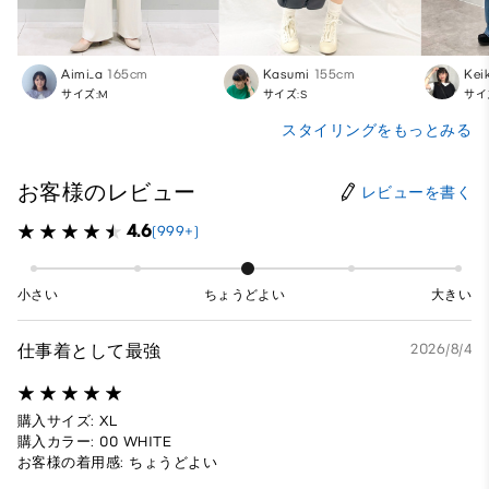
Aimi_a
165cm
Kasumi
155cm
Kei
サイズ:M
サイズ:S
サイ
スタイリングをもっとみる
お客様のレビュー
レビューを書く
4.6
(999+)
小さい
ちょうどよい
大きい
仕事着として最強
2026/8/4
購入サイズ: XL
購入カラー: 00 WHITE
お客様の着用感: ちょうどよい