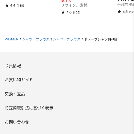
値下げ
一部店舗
4.4
(488)
リサイクル素材
4.5
(40
4.6
(105)
WOMEN
/
シャツ・ブラウス
/
シャツ・ブラウス
/
ドレープシャツ(半袖)
会員情報
お買い物ガイド
交換・返品
特定商取引法に基づく表示
お問い合わせ