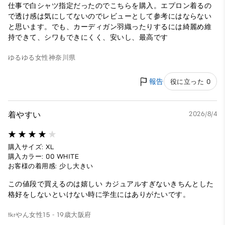
仕事で白シャツ指定だったのでこちらを購入。エプロン着るの
で透け感は気にしてないのでレビューとして参考にはならない
と思います。でも、カーディガン羽織ったりするには綺麗め維
持できて、シワもできにくく、安いし、最高です
ゆるゆる
女性
神奈川県
報告
役に立った 0
着やすい
2026/8/4
購入サイズ: XL
購入カラー: 00 WHITE
お客様の着用感: 少し大きい
この値段で買えるのは嬉しい カジュアルすぎないきちんとした
格好をしないといけない時に学生にはありがたいです。
tkrやん
女性
15 - 19歳
大阪府