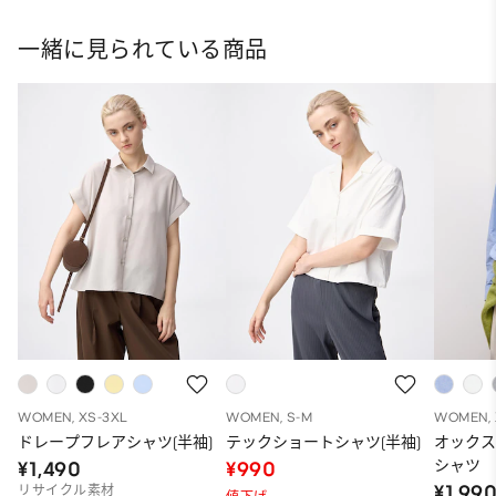
一緒に見られている商品
WOMEN, XS-3XL
WOMEN, S-M
WOMEN, 
ドレープフレアシャツ(半袖)
テックショートシャツ(半袖)
オック
シャツ
¥1,490
¥990
¥1,99
リサイクル素材