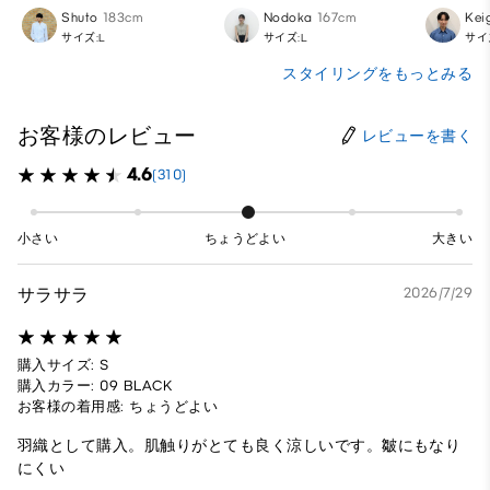
Shuto
183cm
Nodoka
167cm
Kei
サイズ:L
サイズ:L
サイ
スタイリングをもっとみる
お客様のレビュー
レビューを書く
4.6
(310)
小さい
ちょうどよい
大きい
サラサラ
2026/7/29
購入サイズ: S
購入カラー: 09 BLACK
お客様の着用感: ちょうどよい
羽織として購入。肌触りがとても良く涼しいです。皺にもなり
にくい