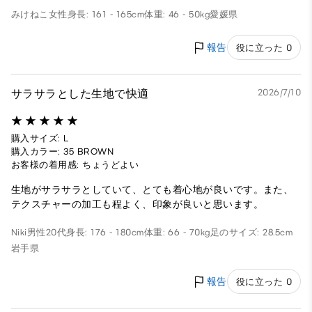
みけねこ
女性
身長: 161 - 165cm
体重: 46 - 50kg
愛媛県
報告
役に立った 0
サラサラとした生地で快適
2026/7/10
購入サイズ: L
購入カラー: 35 BROWN
お客様の着用感: ちょうどよい
生地がサラサラとしていて、とても着心地が良いです。また、
テクスチャーの加工も程よく、印象が良いと思います。
Niki
男性
20代
身長: 176 - 180cm
体重: 66 - 70kg
足のサイズ: 28.5cm
岩手県
報告
役に立った 0