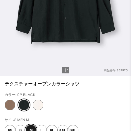
1
7
商品番号:352970
テクスチャーオープンカラーシャツ
カラー: 09 BLACK
サイズ: MEN M
XS
S
M
L
XL
XXL
3XL