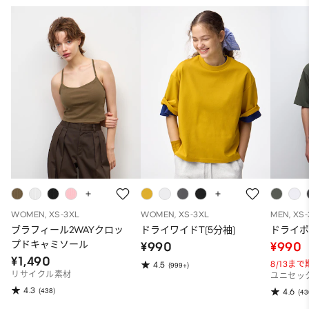
WOMEN, XS-3XL
WOMEN, XS-3XL
MEN, XS
ブラフィール2WAYクロッ
ドライワイドT(5分袖)
ドライポ
プドキャミソール
¥990
¥990
¥1,490
8/13ま
4.5
(999+)
リサイクル素材
ユニセッ
4.3
(438)
4.6
(43