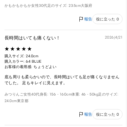
かもかもかもか
女性
30代
足のサイズ: 23.5cm
大阪府
報告
役に立った 0
長時間はいても痛くない！
2026/4/21
購入サイズ: 24.0cm
購入カラー: 64 BLUE
お客様の着用感: ちょうどよい
底も周りも柔らかいので、長時間はいても足が痛くなりません
でした。 足もキレイに見えます。
みつりんご
女性
40代
身長: 156 - 160cm
体重: 46 - 50kg
足のサイズ:
24.0cm
東京都
報告
役に立った 0