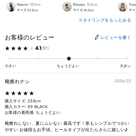
Naomi
157cm
Rikako
153cm
Yus
サイズ:23.5cm
サイズ:24.0cm
サイズ
スタイリングをもっとみる
お客様のレビュー
レビューを書く
4.1
(57)
小さい
ちょうどよい
大きい
靴擦れナシ
2026/7/2
購入サイズ: 23.5cm
購入カラー: 09 BLACK
お客様の着用感: ちょうどよい
靴擦れしない、夏にムレない 最高です！形もシンプルでつかい
やすい お値段もお手頃。ヒールタイプが出たらさらに嬉しい♪