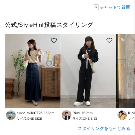
チャットで質問
公式/StyleHint投稿スタイリング
coco_milk0725
151cm
Rimi
159cm
KiM
サイズ:ONE SIZE
サイズ:ONE SIZE
サイズ
スタイリングをもっとみる