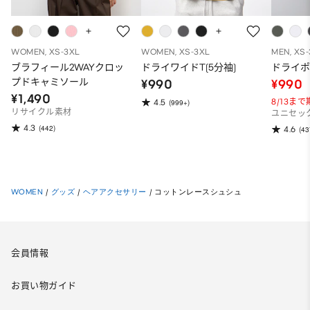
WOMEN, XS-3XL
WOMEN, XS-3XL
MEN, XS
ブラフィール2WAYクロッ
ドライワイドT(5分袖)
ドライポ
プドキャミソール
¥990
¥990
¥1,490
8/13ま
4.5
(999+)
リサイクル素材
ユニセッ
4.3
(442)
4.6
(43
WOMEN
/
グッズ
/
ヘアアクセサリー
/
コットンレースシュシュ
会員情報
お買い物ガイド