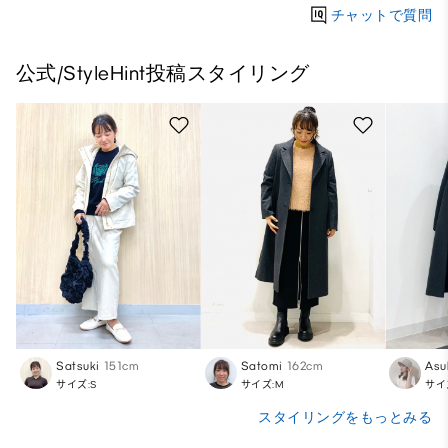
チャットで質問
公式/StyleHint投稿スタイリング
Satsuki
151cm
Satomi
162cm
Asu
サイズ:S
サイズ:M
サイ
スタイリングをもっとみる