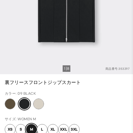
1
8
商品番号:353297
裏フリースフロントジップスカート
カラー: 09 BLACK
サイズ: WOMEN M
XS
S
M
L
XL
XXL
3XL