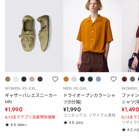
WOMEN, XS-XXL
MEN, XS-3XL
WOMEN, 
ギャザーバレエスニーカー
ドライオープンカラーシャ
ファイ
MN
ツ(5分袖)
シャツ(半
¥1,990
¥1,990
¥1,49
ユニセックス, リサイクル素材
8/13までアプリ会員特別価格
8/13ま
4.5
(223)
リサイク
4.4
(999+)
4.2
(15