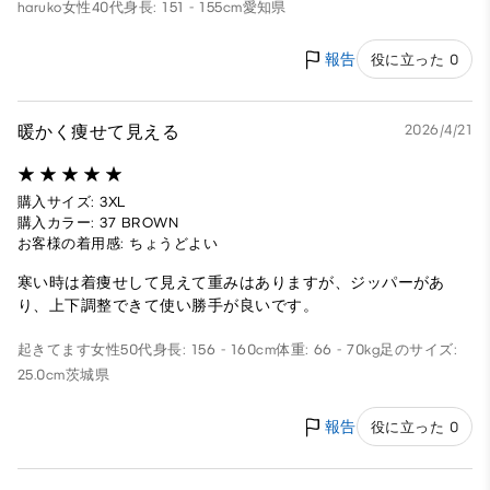
haruko
女性
40代
身長: 151 - 155cm
愛知県
報告
役に立った 0
暖かく痩せて見える
2026/4/21
購入サイズ: 3XL
購入カラー: 37 BROWN
お客様の着用感: ちょうどよい
寒い時は着痩せして見えて重みはありますが、ジッパーがあ
り、上下調整できて使い勝手が良いです。
起きてます
女性
50代
身長: 156 - 160cm
体重: 66 - 70kg
足のサイズ:
25.0cm
茨城県
報告
役に立った 0