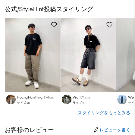
公式/StyleHint投稿スタイリング
HuangHanTing
174cm
Vic
174cm
Wen
サイズ:XL
サイズ:L
サイ
スタイリングをもっとみる
お客様のレビュー
レビューを書く