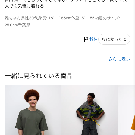
人でも気軽に着れる！
雅ちゃん
男性
30代
身長: 161 - 165cm
体重: 51 - 55kg
足のサイズ:
25.0cm
千葉県
報告
役に立った 0
さらに表示
一緒に見られている商品