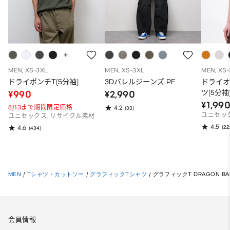
MEN, XS-3XL
MEN, XS-3XL
MEN, XS
ドライポンチT(5分袖)
3Dバレルジーンズ PF
ドライ
ツ(5分袖
¥990
¥2,990
¥1,99
8/13まで期間限定価格
4.2
(33)
ユニセッ
ユニセックス, リサイクル素材
4.5
(22
4.6
(434)
MEN
/
Tシャツ・カットソー
/
グラフィックTシャツ
/
グラフィックT DRAGON BAL
会員情報