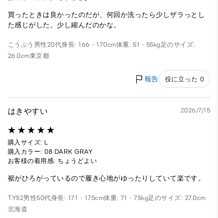
買ったときは良かったのだが、何回か洗ったら少しザラっとし
た感じがした。少し縮んだのかな。
こうぶう
男性
20代
身長: 166 - 170cm
体重: 51 - 55kg
足のサイズ:
26.0cm
東京都
報告
役に立った 0
はきやすい
2026/7/15
購入サイズ: L
購入カラー: 08 DARK GRAY
お客様の着用感: ちょうどよい
裾がひろがっているので履き心地がゆったりしていて楽です。
T.Y52
男性
50代
身長: 171 - 175cm
体重: 71 - 75kg
足のサイズ: 27.0cm
北海道