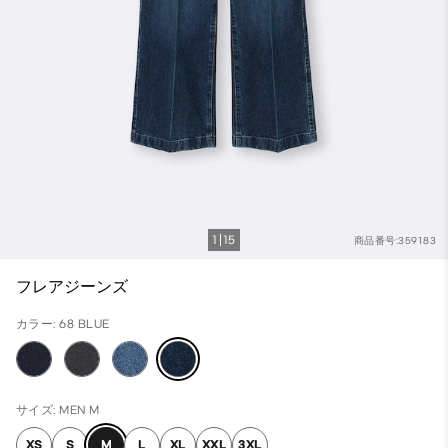
1
15
商品番号:359183
フレアジーンズ
カラー: 68 BLUE
サイズ: MEN M
XS
S
M
L
XL
XXL
3XL