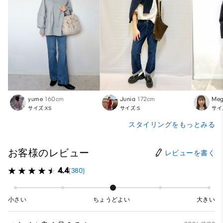
yume
160cm
Junia
172cm
Meg
サイズ:XS
サイズ:S
サイ
スタイリングをもっとみる
お客様のレビュー
レビューを書く
4.4
(380)
小さい
ちょうどよい
大きい