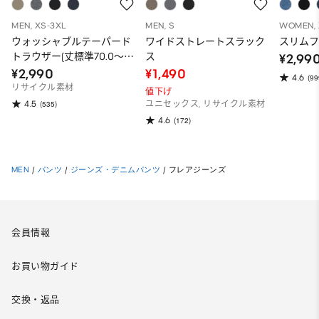
MEN, XS-3XL
MEN, S
WOMEN, 
ウォッシャブルテーパード
ワイドストレートスラック
スリムフ
トラウザー(丈標準70.0～
ス
¥2,99
74.0cm)
¥2,990
¥1,490
4.6
(99
リサイクル素材
値下げ
4.5
(535)
ユニセックス, リサイクル素材
4.6
(172)
MEN
/
パンツ
/
ジーンズ・デニムパンツ
/
フレアジーンズ
会員情報
お買い物ガイド
交換・返品