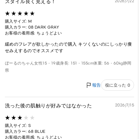
スタイル良く見える！
2026/7/22
購入サイズ: M
購入カラー: 08 DARK GRAY
お客様の着用感: ちょうどよい
緩めのフレアが欲しかったので購入 キツくないのにしっかり痩
せみえするのでオススメです
ぼーるのちゃん
女性
15 - 19歳
身長: 151 - 155cm
体重: 56 - 60kg
静岡
県
報告
役に立った 0
洗った後の肌触りが好みではなかった
2026/7/15
購入サイズ: S
購入カラー: 68 BLUE
お客様の着用感: ちょうどよい