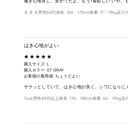
履き心地良し、安かったよ、もう1着欲しい いや、
Ｂ.Ｂ.Ｂ
男性
50代
身長: 166 - 170cm
体重: 71 - 75kg
足のサ
はき心地がよい
購入サイズ: L
購入カラー: 07 GRAY
お客様の着用感: ちょうどよい
サラッとしていて、はき心地が良く、シワになりに
Tack
男性
60代以上
身長: 176 - 180cm
体重: 66 - 70kg
足の