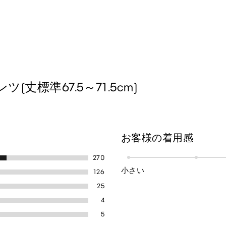
標準67.5～71.5cm)
お客様の着用感
270
小さい
126
25
4
5