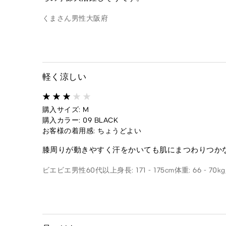
くまさん
男性
大阪府
軽く涼しい
購入サイズ: M
購入カラー: 09 BLACK
お客様の着用感: ちょうどよい
膝周りが動きやすく汗をかいても肌にまつわりつか
ビエビエ
男性
60代以上
身長: 171 - 175cm
体重: 66 - 70kg