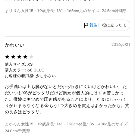
まりりん
女性
15 - 19歳
身長: 161 - 165cm
足のサイズ: 24.5cm
沖縄県
報告
役に立った 0
かわいい
2026/5/21
購入サイズ: XS
購入カラー: 68 BLUE
お客様の着用感: 少し小さい
お手洗いは上も脱がないとだから行きにくいけどかわいい。た
だいつもXSがピッタリだけど胸元が個人的にはすき苦しかっ
た。微妙にキツめで圧迫感があることにより、たまにしゃっく
りが止まらなくなる😭もう1つ大きめを買えばよかったかも。丈
の長さはピッタリ。
まかろん
女性
15 - 19歳
身長: 141 - 150cm
体重: 36 - 40kg
足のサイズ:
24.0cm
千葉県