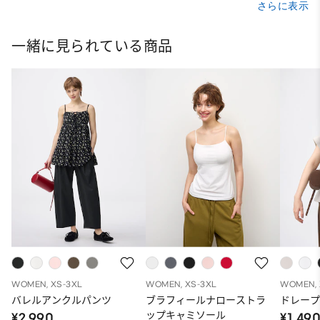
さらに表示
一緒に見られている商品
WOMEN, XS-3XL
WOMEN, XS-3XL
WOMEN, 
バレルアンクルパンツ
ブラフィールナローストラ
ドレープ
ップキャミソール
¥2,990
¥1,49