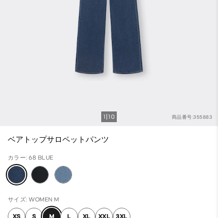
1
10
商品番号:355883
ベアトップサロペットパンツ
カラー: 68 BLUE
サイズ: WOMEN M
XS
S
M
L
XL
XXL
3XL