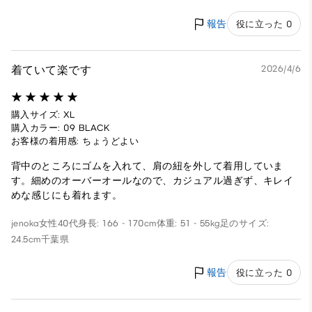
報告
役に立った 0
着ていて楽です
2026/4/6
購入サイズ: XL
購入カラー: 09 BLACK
お客様の着用感: ちょうどよい
背中のところにゴムを入れて、肩の紐を外して着用していま
す。細めのオーバーオールなので、カジュアル過ぎず、キレイ
めな感じにも着れます。
jenoka
女性
40代
身長: 166 - 170cm
体重: 51 - 55kg
足のサイズ:
24.5cm
千葉県
報告
役に立った 0