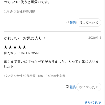
のでふつに使うと可愛いです。
はちみつ
女性
神奈川県
報告
役に立った 0
かわいい！お気に入り！
2026/1/3
購入カラー: 36 BROWN
遠くまで買いに行った甲斐がありました。とっても気に入りま
した♪
パンダ５
女性
50代
身長: 156 - 160cm
東京都
報告
役に立った 0
さらに表示