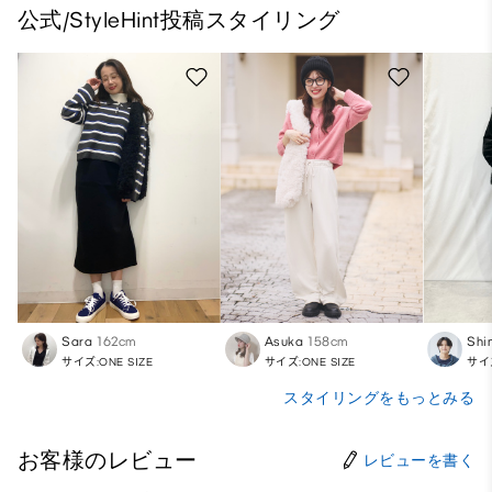
公式/StyleHint投稿スタイリング
Sara
162cm
Asuka
158cm
Shi
サイズ:ONE SIZE
サイズ:ONE SIZE
サイズ
スタイリングをもっとみる
お客様のレビュー
レビューを書く