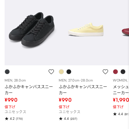
MEN, 28.0cm
MEN, 27.0cm-28.0cm
WOMEN, 
ふかふかキャンバススニー
ふかふかキャンバススニー
メッシ
カー
カー
ニーカ
¥990
¥990
¥1,99
値下げ
値下げ
値下げ
ユニセックス
ユニセックス
4.4
(81
4.2
4.4
(770)
(237)