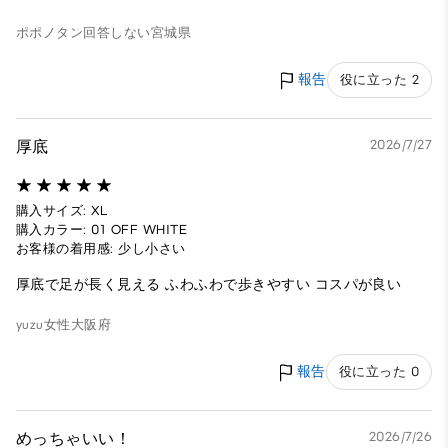
ポポノタン
回答しない
宮城県
報告
役に立った 2
厚底
2026/7/27
購入サイズ: XL
購入カラー: 01 OFF WHITE
お客様の着用感: 少し小さい
厚底で足が長く見える ふわふわで歩きやすい コスパが良い
yuzu
女性
大阪府
報告
役に立った 0
めっちゃいい！
2026/7/26