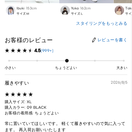
Ibuki
153cm
Yuka
162cm
Tak
サイズ:M
サイズ:L
サイ
スタイリングをもっとみる
お客様のレビュー
レビューを書く
4.5
(999+)
小さい
ちょうどよい
大きい
履きやすい
2026/8/5
購入サイズ: XL
購入カラー: 09 BLACK
お客様の着用感: ちょうどよい
常に置いていてほしいです。 軽くて履きやすいので気に入って
ます。 再入荷お願いいたします