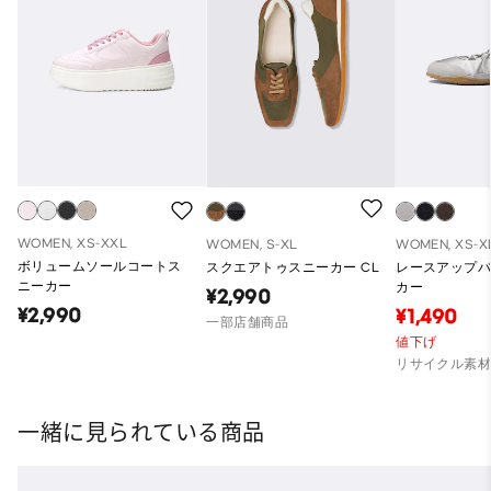
WOMEN, XS-XXL
WOMEN, S-XL
WOMEN, XS-X
ボリュームソールコートス
スクエアトゥスニーカー CL
レースアップ
ニーカー
カー
¥2,990
¥2,990
¥1,490
一部店舗商品
値下げ
リサイクル素
一緒に見られている商品