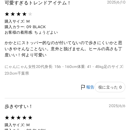
可愛すぎるトレンドアイテム！
2025/6/10
購入サイズ: M
購入カラー: 09 BLACK
お客様の着用感: ちょうどよい
かかとにストッパー的なのが付いてないので歩きにくいかと思
いきやそんなことない。意外と脱げません。ヒールの高さも丁
度いい！何より可愛い
にゃんにゃん
女性
20代
身長: 156 - 160cm
体重: 41 - 45kg
足のサイズ:
23.0cm
千葉県
報告
役に立った 0
歩きやすい！
2025/6/6
購入サイズ: M