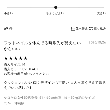
小さい
ちょうどよい
大きい
69 件
並べ替え
絞り込み
フットネイルを休んでる時爪先が見えない
2025/10/26
からいい
購入サイズ: M
購入カラー: 09 BLACK
お客様の着用感: ちょうどよい
クッションもいい感じ デザインも可愛い 大人っぽく見えて高見
えでいい感じです
ケロケロ
女性
50代
身長: 51 - 60cm
体重: 46 - 50kg
足のサイズ:
23.5cm
沖縄県