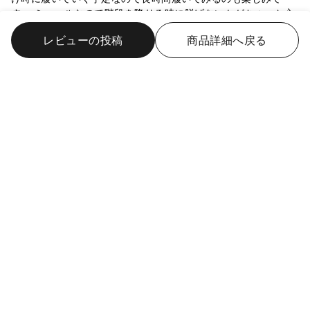
す。 ミュールなので階段を降りる時に脱げないかがちょっと心
配です💦 ですがデニムなど丈の長めのお洋服がバチっと決まる
レビューの投稿
商品詳細へ戻る
のでこれからどんどん履いていきたいです。
どっちりマサラ
女性
20代
身長: 161 - 165cm
足のサイズ: 23.5cm
東京
都
報告
役に立った 1
ふっかふか
2025/5/16
購入サイズ: XL
購入カラー: 09 BLACK
お客様の着用感: ちょうどよい
素足で履いて一日歩いてみました。中がフワフワしていて痛く
無いし擦れないです。 普段24.5〜25のXLなので、今回もXLを
購入。Lだと少し踵が出る感じだったので、普段サイズで良かっ
たです。