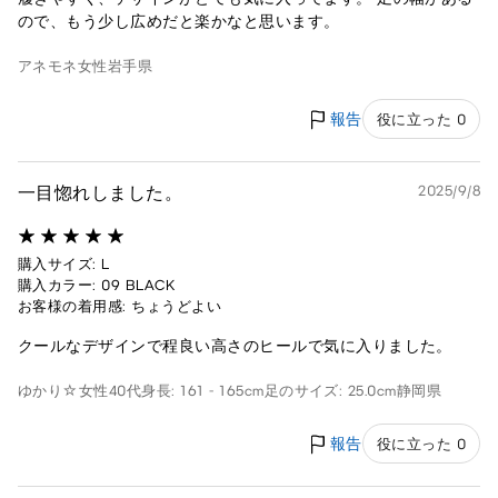
ので、もう少し広めだと楽かなと思います。
アネモネ
女性
岩手県
報告
役に立った 0
一目惚れしました。
2025/9/8
購入サイズ: L
購入カラー: 09 BLACK
お客様の着用感: ちょうどよい
クールなデザインで程良い高さのヒールで気に入りました。
ゆかり☆
女性
40代
身長: 161 - 165cm
足のサイズ: 25.0cm
静岡県
報告
役に立った 0