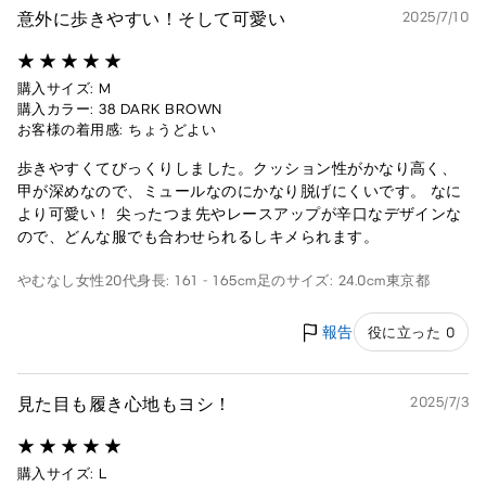
意外に歩きやすい！そして可愛い
2025/7/10
購入サイズ: M
購入カラー: 38 DARK BROWN
お客様の着用感: ちょうどよい
歩きやすくてびっくりしました。クッション性がかなり高く、
甲が深めなので、ミュールなのにかなり脱げにくいです。 なに
より可愛い！ 尖ったつま先やレースアップが辛口なデザインな
ので、どんな服でも合わせられるしキメられます。
やむなし
女性
20代
身長: 161 - 165cm
足のサイズ: 24.0cm
東京都
報告
役に立った 0
見た目も履き心地もヨシ！
2025/7/3
購入サイズ: L