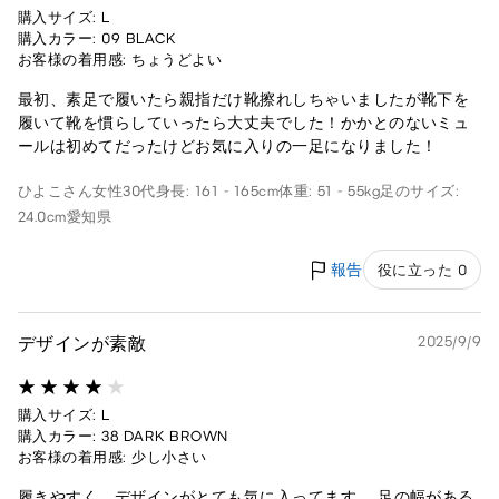
購入サイズ: L
購入カラー: 09 BLACK
お客様の着用感: ちょうどよい
最初、素足で履いたら親指だけ靴擦れしちゃいましたが靴下を
履いて靴を慣らしていったら大丈夫でした！かかとのないミュ
ールは初めてだったけどお気に入りの一足になりました！
ひよこさん
女性
30代
身長: 161 - 165cm
体重: 51 - 55kg
足のサイズ:
24.0cm
愛知県
報告
役に立った 0
デザインが素敵
2025/9/9
購入サイズ: L
購入カラー: 38 DARK BROWN
お客様の着用感: 少し小さい
履きやすく、デザインがとても気に入ってます。 足の幅がある