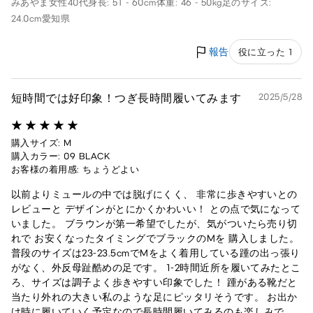
みあやま
女性
40代
身長: 51 - 60cm
体重: 46 - 50kg
足のサイズ:
24.0cm
愛知県
報告
役に立った 1
短時間では好印象！つぎ長時間履いてみます
2025/5/28
購入サイズ: M
購入カラー: 09 BLACK
お客様の着用感: ちょうどよい
以前よりミュールの中では脱げにくく、 非常に歩きやすいとの
レビューと デザインがとにかくかわいい！ との点で気になって
いました。 ブラウンが第一希望でしたが、気がついたら売り切
れで お安くなったタイミングでブラックのMを 購入しました。
普段のサイズは23-23.5cmでMをよく着用している踵の出っ張り
がなく、外反母趾酷めの足です。 1-2時間近所を履いてみたとこ
ろ、サイズは調子よく歩きやすい印象でした！ 踵がある靴だと
当たり外れの大きい私のような足にピッタリそうです。 お出か
け時に履いていく予定なので長時間履いてみるのも楽しみで