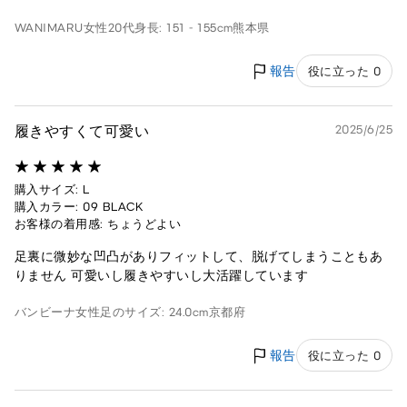
WANIMARU
女性
20代
身長: 151 - 155cm
熊本県
報告
役に立った 0
履きやすくて可愛い
2025/6/25
購入サイズ: L
購入カラー: 09 BLACK
お客様の着用感: ちょうどよい
足裏に微妙な凹凸がありフィットして、脱げてしまうこともあ
りません 可愛いし履きやすいし大活躍しています
バンビーナ
女性
足のサイズ: 24.0cm
京都府
報告
役に立った 0