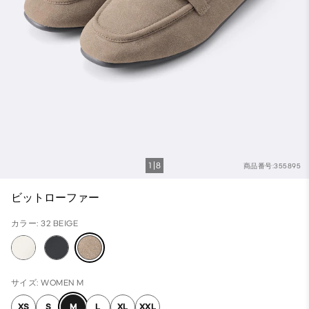
1
8
商品番号:355895
ビットローファー
カラー: 32 BEIGE
サイズ: WOMEN M
XS
S
M
L
XL
XXL