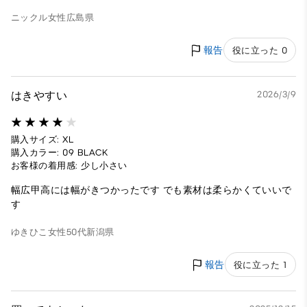
ニックル
女性
広島県
報告
役に立った 0
はきやすい
2026/3/9
購入サイズ: XL
購入カラー: 09 BLACK
お客様の着用感: 少し小さい
幅広甲高には幅がきつかったです でも素材は柔らかくていいで
す
ゆきひこ
女性
50代
新潟県
報告
役に立った 1