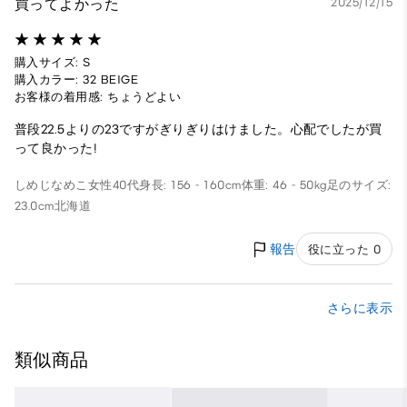
買ってよかった
2025/12/15
購入サイズ: S
購入カラー: 32 BEIGE
お客様の着用感: ちょうどよい
普段22.5よりの23ですがぎりぎりはけました。心配でしたが買
って良かった!
しめじなめこ
女性
40代
身長: 156 - 160cm
体重: 46 - 50kg
足のサイズ:
23.0cm
北海道
報告
役に立った 0
さらに表示
類似商品