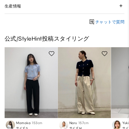
生産情報
チャットで質問
公式/StyleHint投稿スタイリング
Momoka
153cm
Naru
157cm
Yuk
サイズ:S
サイズ:M
サイ