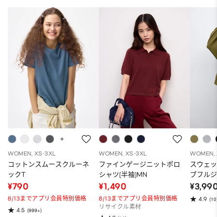
WOMEN, XS-3XL
WOMEN, XS-3XL
WOMEN, 
コットンスムースクルーネ
ファインゲージニットポロ
スウェ
ックT
シャツ(半袖)MN
ブフルジ
ーパー
¥790
¥1,490
¥3,99
ット）
8/13までアプリ会員特別価格
8/13までアプリ会員特別価格
4.9
(10
リサイクル素材
4.5
(999+)