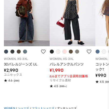
WOMEN, XS-3XL
WOMEN, XS-3XL
WOMEN, 
3Dバレルジーンズ UL
バレルアンクルパンツ
コット
ックT
¥2,990
¥1,990
¥990
ユニセックス
8/6までアプリ会員特別価格
4.6
(266)
リサイクル素材
4.5
(99
4.5
(999+)
WOMEN
/
シューズ
/
フラットシューズ
/
デッキシューズ