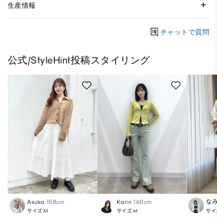
生産情報
チャットで質問
公式/StyleHint投稿スタイリング
Asuka
158cm
Karin
160cm
な
サイズ:M
サイズ:M
サイ