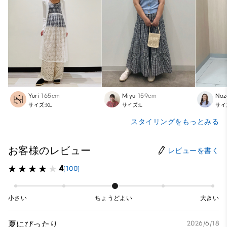
Yuri
165cm
Miyu
159cm
Noz
サイズ:XL
サイズ:L
サイ
スタイリングをもっとみる
お客様のレビュー
レビューを書く
4
(100)
小さい
ちょうどよい
大きい
夏にぴったり
2026/6/18