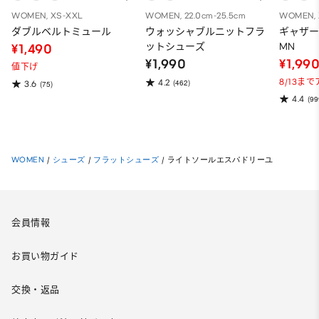
WOMEN, XS-XXL
WOMEN, 22.0cm-25.5cm
WOMEN, 
ダブルベルトミュール
ウォッシャブルニットフラ
ギャザ
ットシューズ
MN
¥1,490
¥1,990
¥1,99
値下げ
8/13ま
4.2
(462)
3.6
(75)
4.4
(99
WOMEN
/
シューズ
/
フラットシューズ
/
ライトソールエスパドリーユ
会員情報
お買い物ガイド
交換・返品