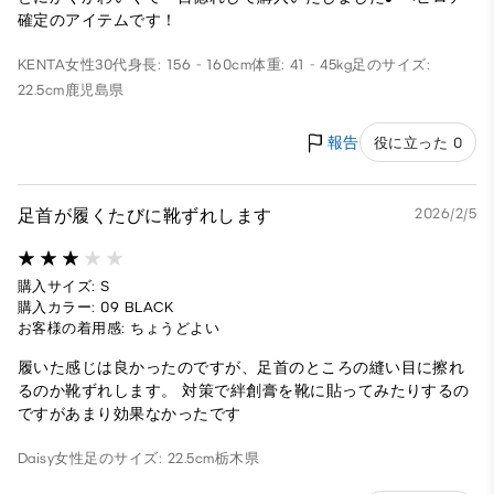
確定のアイテムです！
KENTA
女性
30代
身長: 156 - 160cm
体重: 41 - 45kg
足のサイズ:
22.5cm
鹿児島県
報告
役に立った 0
足首が履くたびに靴ずれします
2026/2/5
購入サイズ: S
購入カラー: 09 BLACK
お客様の着用感: ちょうどよい
履いた感じは良かったのですが、足首のところの縫い目に擦れ
るのか靴ずれします。 対策で絆創膏を靴に貼ってみたりするの
ですがあまり効果なかったです
Daisy
女性
足のサイズ: 22.5cm
栃木県