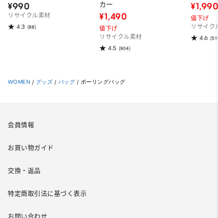
カー
¥990
¥1,99
¥1,490
リサイクル素材
値下げ
4.3
(88)
リサイク
値下げ
リサイクル素材
4.6
(51
4.5
(904)
WOMEN
/
グッズ
/
バッグ
/
ボーリングバッグ
会員情報
お買い物ガイド
交換・返品
特定商取引法に基づく表示
お問い合わせ