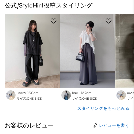
公式/StyleHint投稿スタイリング
urara
150cm
haru
162cm
ura
サイズ:ONE SIZE
サイズ:ONE SIZE
サイズ
スタイリングをもっとみる
お客様のレビュー
レビューを書く