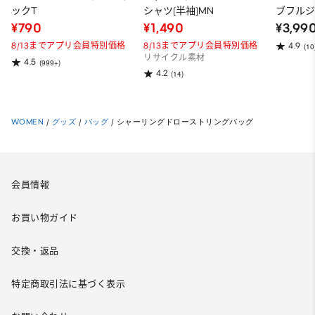
ックT
シャツ(半袖)MN
ブフルジ
ーパー
¥790
¥1,490
¥3,99
ット）
8/13までアプリ会員特別価格
8/13までアプリ会員特別価格
4.9
(10
リサイクル素材
4.5
(999+)
4.2
(14)
WOMEN
/
グッズ
/
バッグ
/
シャーリングドローストリングバッグ
会員情報
お買い物ガイド
交換・返品
特定商取引法に基づく表示