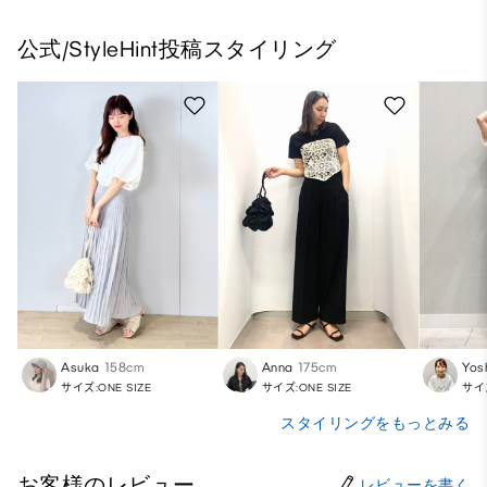
公式/StyleHint投稿スタイリング
Asuka
158cm
Anna
175cm
Yos
サイズ:ONE SIZE
サイズ:ONE SIZE
サイズ
スタイリングをもっとみる
お客様のレビュー
レビューを書く