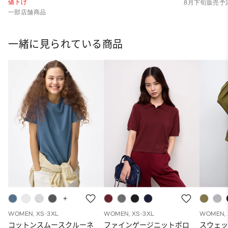
値下げ
8月下旬販売予
一部店舗商品
一緒に見られている商品
WOMEN, XS-3XL
WOMEN, XS-3XL
WOMEN, 
コットンスムースクルーネ
ファインゲージニットポロ
スウェ